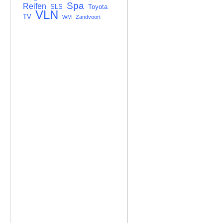
Spa
Reifen
SLS
Toyota
VLN
TV
WM
Zandvoort