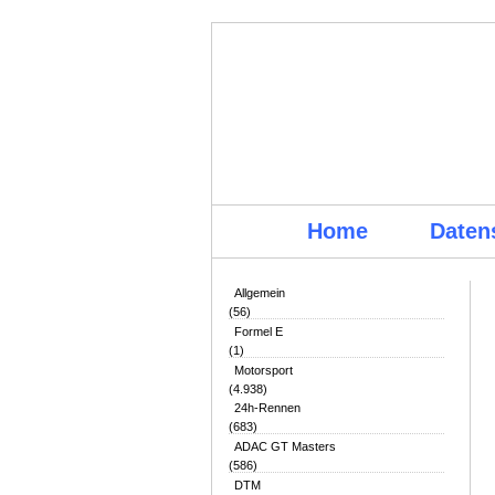
Home
Daten
Allgemein
(56)
Formel E
(1)
Motorsport
(4.938)
24h-Rennen
(683)
ADAC GT Masters
(586)
DTM