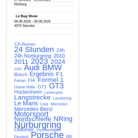
Nürburg
Le Bug Show
08.08.2026 - 09.08.2026
4970 Stavelot
12h-Rennen
24 Stunden
24h
24h Nürburgring
2010
2023
2011
2024
Audi
BMW
2025
Ergebnis
F1
Bosch
Formel 1
FIA
Ferrari
GT3
GT1
Grüne Hölle
Hockenheim
Lamborghini
Langstrecke
Lausitzring
Le Mans
Live
Mercedes
Mercedes Benz
Motorsport
NRing
Nordschleife
Nürburgring
Oldtimer
Oschersleben
Porsche
R8
Peugeot