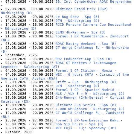
07.08.2026 - 09.08.2026
58. Int. Osnabrücker ADAC Bergrennen
-
07.08.2026 - 09.08.2026
Oldtimer Grand Prix (OGP)
-
Nürburgring (D)
08.08.2026 - 09.08.2026
Le Bug Show
-
Spa (B)
14.08.2026 - 16.08.2026
DTM
-
Nürburgring (D)
14.08.2026 - 16.08.2026
PCCD Porsche Carrera Cup Deutschland
-
Nürburgring (D)
21.08.2026 - 23.08.2026
ELMS 4h-Rennen
-
Spa (B)
21.08.2026 - 23.08.2026
Formel 1 GP Niederlande
-
Zandvoort
(NL)
28.08.2026 - 30.08.2026
ADAC Racing Weekend
-
Spa (B)
29.08.2026 - 30.08.2026
GT World Challenge EU
-
Nürburgring
(D)
September, 2026
04.09.2026 - 05.09.2026
992 Endurance Cup
-
Spa (B)
04.09.2026 - 06.09.2026
ADAC GT Masters / Tourenwagen
Legenden
-
Salzburgring (AT)
04.09.2026 - 06.09.2026
Formel 1 GP Italien – Monza
-
04.09.2026 - 06.09.2026
WEC – 6 hours COTA
-
Circuit of the
Americas CoTA, Austin (USA)
05.09.2026 - 06.09.2026
Drift – Cup
-
Nürburgring (D)
11.09.2026 - 13.09.2026
DTM
-
Sachsenring (D)
11.09.2026 - 13.09.2026
Formel 1 GP – Spanien Madrid
-
12.09.2026 - 13.09.2026
NLS / VLN 8 + 9
-
Nürburgring (D)
18.09.2026 - 20.09.2026
24h-Rennen (24h-Series)
-
Circuit de
Catalunya (ES)
18.09.2026 - 20.09.2026
Ultimate Cup Series
-
Spa (B)
19.09.2026 - 20.09.2026
1.000 KM-Rennen
-
Nürburgring (D)
19.09.2026 - 20.09.2026
GT World Challenge EU
-
Zandvoort
(NL)
25.09.2026 - 27.09.2026
Formel 1 GP-Aserbaidschan Baku
-
25.09.2026 - 27.09.2026
Spa Six Hours
-
Spa (B)
25.09.2026 - 27.09.2026
WEC Fuji
-
Fuji Speedway (JP)
Oktober, 2026