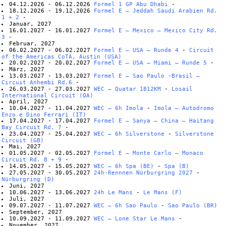
04.12.2026 - 06.12.2026
Formel 1 GP Abu Dhabi
-
18.12.2026 - 19.12.2026
Formel E – Jeddah Saudi Arabien Rd.
1 + 2
-
Januar, 2027
16.01.2027 - 16.01.2027
Formel E – Mexico – Mexico City Rd.
3
-
Februar, 2027
06.02.2027 - 06.02.2027
Formel E – USA – Runde 4
-
Circuit
of the Americas CoTA, Austin (USA)
20.02.2027 - 20.02.2027
Formel E – USA – Miami – Runde 5
-
März, 2027
13.03.2027 - 13.03.2027
Formel E – Sao Paulo -Brasil –
Circuit Anhembi Rd.6
-
26.03.2027 - 27.03.2027
WEC – Quatar 1812KM
-
Losail
International Circuit (QA)
April, 2027
10.04.2027 - 11.04.2027
WEC – 6h Imola
-
Imola – Autodromo
Enzo e Dino Ferrari (IT)
17.04.2027 - 17.04.2027
Formel E – Sanya – China – Haitang
Bay Circuit Rd. 7
-
23.04.2027 - 25.04.2027
WEC – 6h Silverstone
-
Silverstone
Circuit (GB)
Mai, 2027
01.05.2027 - 02.05.2027
Formel E – Monte Carlo – Monaco
Circuit Rd. 8 + 9
-
14.05.2027 - 15.05.2027
WEC – 6h Spa (BE)
-
Spa (B)
27.05.2027 - 30.05.2027
24h-Rennnen Nürburgring 2027
-
Nürburgring (D)
Juni, 2027
10.06.2027 - 13.06.2027
24h Le Mans
-
Le Mans (F)
Juli, 2027
09.07.2027 - 11.07.2027
WEC – 6h Sao Paulo
-
Sao Paulo (BR)
September, 2027
10.09.2027 - 11.09.2027
WEC – Lone Star Le Mans
-
November, 2027