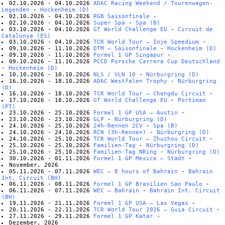
02.10.2026 - 04.10.2026
ADAC Racing Weekend / Tourenwagen-
Legenden
-
Hockenheim (D)
02.10.2026 - 04.10.2026
RGB Saisonfinale
-
02.10.2026 - 04.10.2026
Super Spa
-
Spa (B)
03.10.2026 - 04.10.2026
GT World Challenge EU
-
Circuit de
Catalunya (ES)
03.10.2026 - 04.10.2026
TCR World Tour – Inje Speedium
-
09.10.2026 - 11.10.2026
DTM – Saisonfinale
-
Hockenheim (D)
09.10.2026 - 11.10.2026
Formel 1 GP Singapur
-
09.10.2026 - 11.10.2026
PCCD Porsche Carrera Cup Deutschland
-
Hockenheim (D)
10.10.2026 - 10.10.2026
NLS / VLN 10
-
Nürburgring (D)
16.10.2026 - 18.10.2026
ADAC Westfalen Trophy
-
Nürburgring
(D)
16.10.2026 - 18.10.2026
TCR World Tour – Chengdu Circuit
-
17.10.2026 - 18.10.2026
GT World Challenge EU
-
Portimao
(PT)
23.10.2026 - 25.10.2026
Formel 1 GP USA – Austin
-
23.10.2026 - 23.10.2026
GLP
-
Nürburgring (D)
24.10.2026 - 25.10.2026
24h-Rennen 2CV
-
Spa (B)
24.10.2026 - 24.10.2026
RCN (3h-Rennen)
-
Nürburgring (D)
24.10.2026 - 25.10.2026
TCR World Tour – Zhuzhou Circuit
-
25.10.2026 - 25.10.2026
Familien-Tag
-
Nürburgring (D)
25.10.2026 - 25.10.2026
Familien-Tag NRing
-
Nürburgring (D)
30.10.2026 - 01.11.2026
Formel 1 GP Mexico – Stadt
-
November, 2026
05.11.2026 - 07.11.2026
WEC – 8 hours of Bahrain
-
Bahrain
Int. Circuit (BH)
06.11.2026 - 08.11.2026
Formel 1 GP Brasilien Sao Paulo
-
06.11.2026 - 07.11.2026
WEC – Bahrain
-
Bahrain Int. Circuit
(BH)
19.11.2026 - 21.11.2026
Formel 1 GP USA – Las Vegas
-
20.11.2026 - 22.11.2026
TCR World Tour 2026 – Guia Circuit
-
27.11.2026 - 29.11.2026
Formel 1 GP Katar
-
Dezember, 2026