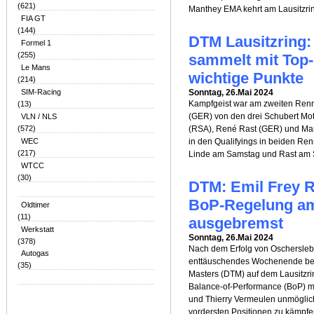
(621)
Manthey EMA kehrt am Lausitzrin
FIA GT
(144)
DTM Lausitzring:
Formel 1
(255)
sammelt mit Top-
Le Mans
wichtige Punkte
(214)
SIM-Racing
Sonntag, 26.Mai 2024
Kampfgeist war am zweiten Ren
(13)
(GER) von den drei Schubert Mot
VLN / NLS
(572)
(RSA), René Rast (GER) und Ma
WEC
in den Qualifyings in beiden Ren
(217)
Linde am Samstag und Rast am S
WTCC
(30)
DTM: Emil Frey R
BoP-Regelung am
Oldtimer
(11)
ausgebremst
Werkstatt
Sonntag, 26.Mai 2024
(378)
Nach dem Erfolg von Oscherslebe
Autogas
enttäuschendes Wochenende bei
(35)
Masters (DTM) auf dem Lausitzrin
Balance-of-Performance (BoP) ma
und Thierry Vermeulen unmöglich
vordersten Positionen zu kämpfe