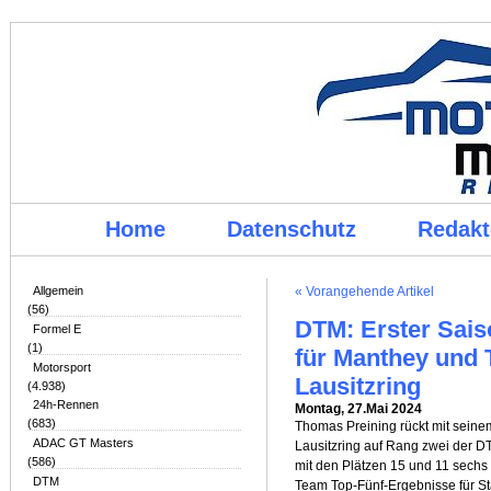
Home
Datenschutz
Redakt
Allgemein
« Vorangehende Artikel
(56)
DTM: Erster Sais
Formel E
(1)
für Manthey und
Motorsport
Lausitzring
(4.938)
24h-Rennen
Montag, 27.Mai 2024
(683)
Thomas Preining rückt mit seine
ADAC GT Masters
Lausitzring auf Rang zwei der 
(586)
mit den Plätzen 15 und 11 sechs 
DTM
Team Top-Fünf-Ergebnisse für Sta