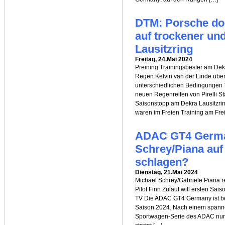
DTM: Porsche dom
auf trockener un
Lausitzring
Freitag, 24.Mai 2024
Preining Trainingsbester am Dek
Regen Kelvin van der Linde über
unterschiedlichen Bedingungen 
neuen Regenreifen von Pirelli S
Saisonstopp am Dekra Lausitzr
waren im Freien Training am Fre
ADAC GT4 Germa
Schrey/Piana auf
schlagen?
Dienstag, 21.Mai 2024
Michael Schrey/Gabriele Piana re
Pilot Finn Zulauf will ersten Sa
TV Die ADAC GT4 Germany ist be
Saison 2024. Nach einem spannen
Sportwagen-Serie des ADAC nun 