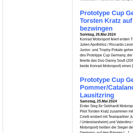
Prototype Cup Ge
Torsten Kratz auf
bezwingen
Sonntag, 26.Mai 2024
Konrad Motorsport feiert erste
Julien Apothéloz / Riccardo Leo
Junior- und Trophy-Pokale gehen
des Prototype Cup Germany, der
feierte das Duo Danny Soufi (20
beide Konrad Motorsport) einen 
Prototype Cup G
Pommer/Catalano
Lausitzring
Samstag, 25.Mai 2024
Erster Sieg für Gebhardt Motors
Pilot Torsten Kratz zusammen mi
Cirelli erobert mit Teampartner
/ Untereisesheim) und Valentino
Motorsport) heißen die Sieger d
Germany; auf den Rängen […]