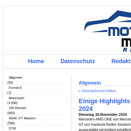
Home
Datenschutz
Redakt
Allgemein
Allgemein
(56)
Formel E
« Vorangehende Artikel
(1)
Motorsport
Einige Highlight
(4.938)
2024
24h-Rennen
(683)
Dienstag, 26.November 2024
ADAC GT Masters
Mercedes-AMG ONE von Mercedes-
(586)
GT von Hankook Reifen Deutschla
DTM
ausgestattet mit limitiert erhältli