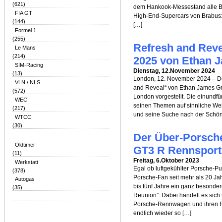
(621)
dem Hankook-Messestand alle Bli
FIA GT
High-End-Supercars von Brabus
(144)
[…]
Formel 1
(255)
Refresh and Revea
Le Mans
(214)
2025 von Ethan 
SIM-Racing
Dienstag, 12.November 2024
(13)
London, 12. November 2024 – Der
VLN / NLS
and Reveal“ von Ethan James Gr
(572)
London vorgestellt. Die einundf
WEC
seinen Themen auf sinnliche Wei
(217)
und seine Suche nach der Schönh
WTCC
(30)
Der Über-Porsche
Oldtimer
GT3 R Rennsport
(11)
Freitag, 6.Oktober 2023
Werkstatt
Egal ob luftgekühlter Porsche-Pu
(378)
Porsche-Fan seit mehr als 20 Jah
Autogas
bis fünf Jahre ein ganz besonde
(35)
Reunion”. Dabei handelt es sich 
Porsche-Rennwagen und ihren F
endlich wieder so […]