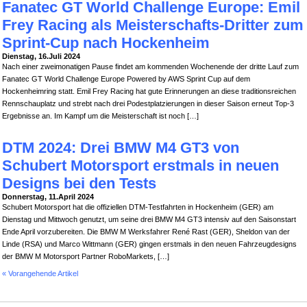
Fanatec GT World Challenge Europe: Emil
Frey Racing als Meisterschafts-Dritter zum
Sprint-Cup nach Hockenheim
Dienstag, 16.Juli 2024
Nach einer zweimonatigen Pause findet am kommenden Wochenende der dritte Lauf zum
Fanatec GT World Challenge Europe Powered by AWS Sprint Cup auf dem
Hockenheimring statt. Emil Frey Racing hat gute Erinnerungen an diese traditionsreichen
Rennschauplatz und strebt nach drei Podestplatzierungen in dieser Saison erneut Top-3
Ergebnisse an. Im Kampf um die Meisterschaft ist noch […]
DTM 2024: Drei BMW M4 GT3 von
Schubert Motorsport erstmals in neuen
Designs bei den Tests
Donnerstag, 11.April 2024
Schubert Motorsport hat die offiziellen DTM-Testfahrten in Hockenheim (GER) am
Dienstag und Mittwoch genutzt, um seine drei BMW M4 GT3 intensiv auf den Saisonstart
Ende April vorzubereiten. Die BMW M Werksfahrer René Rast (GER), Sheldon van der
Linde (RSA) und Marco Wittmann (GER) gingen erstmals in den neuen Fahrzeugdesigns
der BMW M Motorsport Partner RoboMarkets, […]
« Vorangehende Artikel