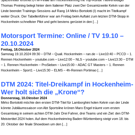
Spitzenreiter eröffnet DTM-Finale am Hockenheimring mit Top-Runde Titelverteidiger
Thomas Preining belegt hinter dem Italiener Platz zwei Der Gesamtzweite Kelvin van der
Linde beendet Trainings-Sessions auf Rang 14 Mirko Bortolotti (I) macht im Titelkampf
weiter Druck. Der Tabellenführer war am Freitag beim Auftakt zum letzten DTM-Stopp in
Hockenheim schnellster Pilot und geht bestens gerüstet in den […]
Motorsport Termine: Online / TV 19.10 –
20.10.2024
Freitag, 18.Oktober 2024
Samstag 19.10.2024 09:30 – DTM – Quali. Hockenheim – ran.de – Live10:40 – PCCD – 1.
Rennen Hockenheim – youtube.com – Live12:00 – NLS – youtube.com – Live13:30 – DTM
– 1. Rennen Hockenheim – ProSieben – Live15:00 – ADAC GT Masters – 1. Rennen
Hockenheim – Sport1 – Live15:30 – ELMS – 4h-Rennen Portimao […]
DTM 2024: Titel-Dreikampf in Hockenheim-
Wer holt sich die „Krone“?
Donnerstag, 10.Oktober 2024
Mirko Bortolotti möchte den ersten DTM-Titel für Lamborghini holen Kelvin van der Linde
könnte Jubiläumssaison von Abt Sportsline krönen Maro Engel träumt vom ersten
Gesamtsieg in seinem achten DTM-Jahr Drei Fahrer, drei Teams und ein Ziel: den DTM-
Meistertitel 2024 holen. Auf dem Hockenheimring Baden-Württemberg steigt vom 18. bis
20. Oktober der finale Showdown um den […]