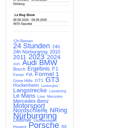
Nürburg
Le Bug Show
08.08.2026 - 09.08.2026
4970 Stavelot
12h-Rennen
24 Stunden
24h
24h Nürburgring
2010
2023
2011
2024
Audi
BMW
2025
Ergebnis
F1
Bosch
Formel 1
FIA
Ferrari
GT3
GT1
Grüne Hölle
Hockenheim
Lamborghini
Langstrecke
Lausitzring
Le Mans
Live
Mercedes
Mercedes Benz
Motorsport
NRing
Nordschleife
Nürburgring
Oldtimer
Oschersleben
Porsche
R8
Peugeot