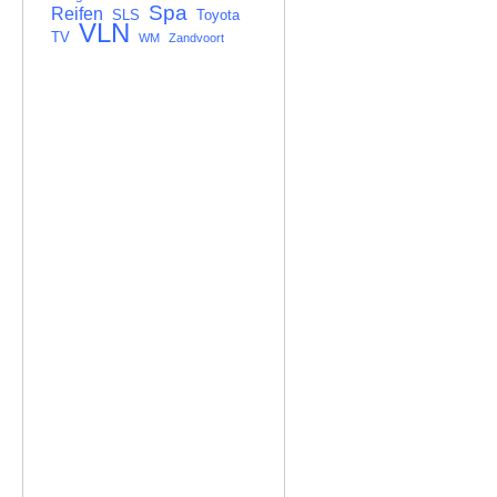
Spa
Reifen
SLS
Toyota
VLN
TV
WM
Zandvoort