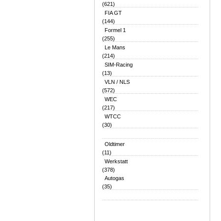
(621)
FIA GT
(144)
Formel 1
(255)
Le Mans
(214)
SIM-Racing
(13)
VLN / NLS
(572)
WEC
(217)
WTCC
(30)
Oldtimer
(11)
Werkstatt
(378)
Autogas
(35)