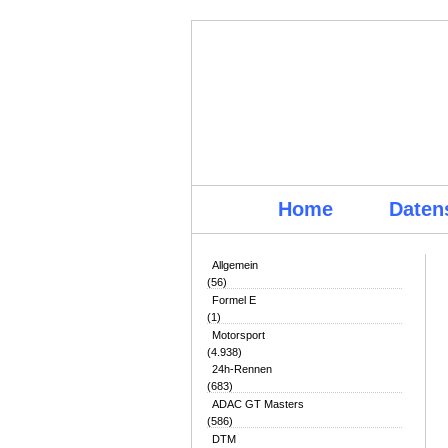
Home
Daten
Allgemein
(56)
Formel E
(1)
Motorsport
(4.938)
24h-Rennen
(683)
ADAC GT Masters
(586)
DTM