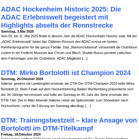
ADAC Hockenheim Historic 2025: Die
ADAC Erlebniswelt begeistert mit
Highlights abseits der Rennstrecke
Samstag, 3.Mai 2025
Vom 09. bis 11. Mai 2025 findet in diesem Jahr die ADAC Hockenheim Historic statt. Mit der
„ADAC Erlebniswelt“ bietet das Oldtimer-Ressort des ADAC erneut ein buntes
Rahmenprogramm für die ganze Familie. Das „Markenclubareal“ verwandelt die Osttribüne
zudem in ein Freilicht-Museum aus Chrom und Blech. Shuttle-Busse pendeln zwischen
dem Fahrerlager und der Osttribüne. ADAC Mitglieder […]
DTM: Mirko Bortolotti ist Champion 2024
Sonntag, 20.Oktober 2024
Italiener gewinnt mit Lamborghini erstmals die DTM Der DTM-Champion 2024 heißt Mirko
Bortolotti (I). Beim Finale auf dem Hockenheimring Baden-Württemberg präsentierte sich
der 34-Jährige nervenstark und holte am Sonntag im 40. Jahr der Serie erstmals den
DTM-Titel. Der in Wien lebende Italiener reiste als Spitzenreiter zum Showdown nach
Hockenheim, verlor die Führung am Samstag allerdings […]
DTM: Trainingsbestzeit – klare Ansage von
Bortolotti im DTM-Titelkampf
Freitag, 18.Oktober 2024