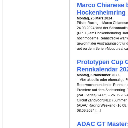
Marco Chianese 
Hockenheimring
Montag, 25.März 2024
Pfister Racing – Marco Chianes
24.03.2024 fand der Saisonaufta
(PRTC) am Hockenheimring Baden
hochmoderne Rennstrecke war w
gewohnt der Austragungsort für 
getreu dem Serien-Motto „real ca
Prototypen Cup 
Rennkalendar 20
Montag, 6.November 2023
– Vier aktuelle oder ehemalige 
Rennwochenenden im Rahmen d
Premiere auf dem Sachsenring 
(24H Series) 24.05. – 26.05.202
Circuit Zandvoort/NLD (Summer 
(ADAC Racing Weekend) 16.08. –
08.09.2024 […]
ADAC GT Master