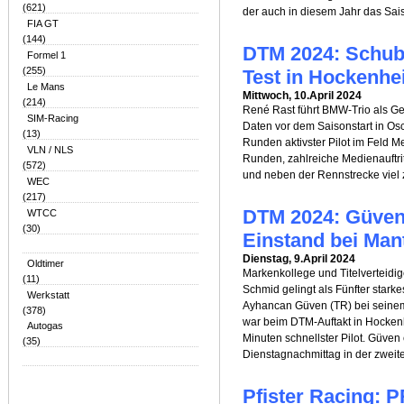
(621)
der auch in diesem Jahr das Sai
FIA GT
(144)
DTM 2024: Schube
Formel 1
(255)
Test in Hockenh
Le Mans
Mittwoch, 10.April 2024
(214)
René Rast führt BMW-Trio als G
SIM-Racing
Daten vor dem Saisonstart in Osc
(13)
Runden aktivster Pilot im Feld M
VLN / NLS
Runden, zahlreiche Medienauftri
(572)
und neben der Rennstrecke viel zu
WEC
(217)
DTM 2024: Güven 
WTCC
(30)
Einstand bei Ma
Dienstag, 9.April 2024
Oldtimer
Markenkollege und Titelverteidi
(11)
Schmid gelingt als Fünfter stark
Werkstatt
Ayhancan Güven (TR) bei seine
(378)
war beim DTM-Auftakt in Hocken
Autogas
Minuten schnellster Pilot. Güven 
(35)
Dienstagnachmittag in der zweit
Pfister Racing: 