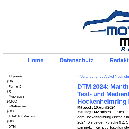
Home
Datenschutz
Redakt
Allgemein
« Vorangehende Artikel
Nachfolg
(56)
DTM 2024: Manthe
Formel E
(1)
Test- und Medien
Motorsport
Hockenheimring i
(4.938)
24h-Rennen
Mittwoch, 10.April 2024
(683)
Manthey EMA präsentiert sich i
ADAC GT Masters
dem Hockenheimring erstmals mit
(586)
2024. Die beiden Porsche 911 G
DTM
sammelten wichtige Testkilometer