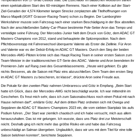
Temperaturen von 17 Grad Celsius statt. Die Zuschauer im badischen Motodrom sahen
einen spektakulären Start des 60-minütigen Rennens. Nach einer Kollision auf der Start-
Ziel-Geraden der 4,574 Kilometer langen Strecke zerplatzten alle Titelhoffnungen von
Marco Mapelli (I/GRT Grasser-Racing-Team) schon zu Beginn. Der Lamborghini-
Werksfahrer musste sein Fahrzeug nach einer starken Beschädigung in der Box abstellen.
Nach der anschließenden Safety-Car-Phase bestimmte Pole-Setter Aron das Tempo und
verteidigte seine Führung. Der Mercedes-Junior hielt dem Druck von Götz, dem ADAC GT
Masters-Champions von 2012, stand und behauptete die Spitzenposition. Nach dem
Pflichtboxenstopp mit Fahrerwechsel überquerte Valente als Erster die Ziellinie. Für Aron
und Valente war es der Debüt-Erfolg im ADAC GT Masters. Durch den Sieg der beiden
Mercedes-AMG-Piloten krönte sich das Haupt Racing Team in seiner ersten Saison zum
Team-Meister in der traditionsreichen GT-Serie des ADAC. Valente und Aron beendeten ihr
Premieren-Jahr auf Rang zwei des Gesamtklassements. „Heute wird gefeiert. Es gibt
nichts Besseres, als die Saison mit Platz eins abzuschließen. Dem Team den ersten Sieg
im ADAC GT Masters zu bescheren, ist klasse“, drückte Aron seine Freude aus.
Die Pokale für den zweiten Platz nahmen Umbrarescu und Götz in Empfang. „Beim Start
hatte ich Glück, dass der Mercedes-AMG nicht beschädigt wurde. Ich war mittendrin im
Geschehen. Es freut mich sehr, dass ich zum Saisonabschluss noch einen Pokal mit nach
Hause nehmen darf“, erklärte Götz. Auf dem dritten Platz ordneten sich mit Owega und
Seppänen die ADAC GT Masters-Champions 2023 ein, die vom siebten Startplatz bis aufs
Podium fuhren. „Der Start war ziemlich chaotisch und ich habe versucht, mich aus allem
herauszuhalten. Das ist mir gelungen. Ich wusste, dass uns Platz drei zur Meisterschaft
reicht. Deshalb ging ich nicht mehr das größte Risiko ein und habe das Fahrzeug
unbeschädigt an Salman übergeben. Unglaublich, dass wir uns mit dem Titel für eine tolle
Saison belohnen konnten“, berichtete Seppänen.