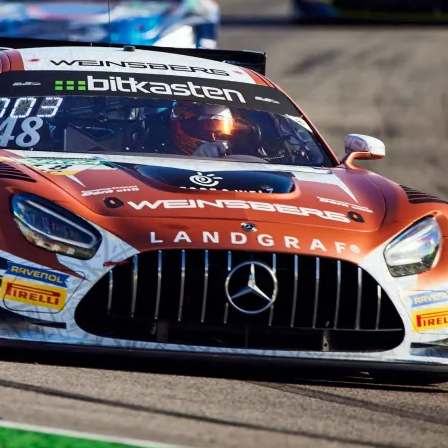
12h-Rennen
Stunden
24h
24h
2011
Nürburgring
2010
Audi
2023
2024
2025
BMW
Ergebnis
Bosch
Formel 1
F1
FIA
Ferrari
GT3
GT1
Grüne Hölle
Hockenheim
Lamborghini
Langstrecke
Lausitzring
Le Mans
Live
Mercedes
Mercedes Benz
Motorsport
NRing
Nordschleife
Nürburgring
Oldtimer
Oschersleben
Porsche
R8
Peugeot
Spa
Reifen
SLS
TV
Toyota
VLN
WM
Zandvoort