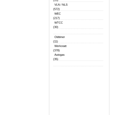
(13)
VLN / NLS
(572)
WEC
(217)
WTCC
(30)
Oldtimer
(11)
Werkstatt
(378)
Autogas
(35)