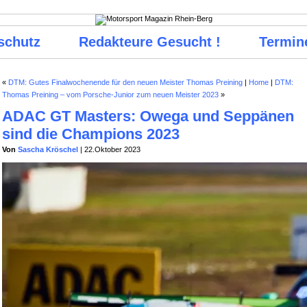
schutz
Redakteure Gesucht !
Termin
«
DTM: Gutes Finalwochenende für den neuen Meister Thomas Preining
|
Home
|
DTM:
Thomas Preining – vom Porsche-Junior zum neuen Meister 2023
»
ADAC GT Masters: Owega und Seppänen
sind die Champions 2023
Von
Sascha Kröschel
| 22.Oktober 2023