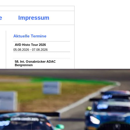
e
Impressum
Aktuelle Termine
AVD Histo Tour 2026
05.08.2026 - 07.08.2026
58. Int. Osnabrücker ADAC
Bergrennen
07.08.2026 - 09.08.2026
Oldtimer Grand Prix (OGP)
07.08.2026 - 09.08.2026
Nürburg
Le Bug Show
08.08.2026 - 09.08.2026
4970 Stavelot
24