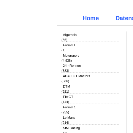
Home
Daten
Allgemein
(56)
Formel E
(1)
Motorsport
(4.938)
24h-Rennen
(683)
ADAC GT Masters
(586)
DTM
(621)
FIA GT
(144)
Formel 1
(255)
Le Mans
(214)
SIM-Racing