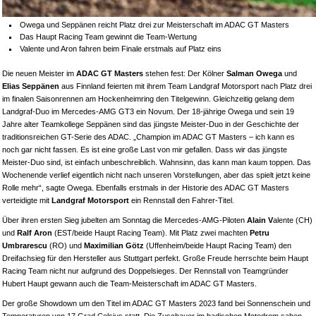
Owega und Seppänen reicht Platz drei zur Meisterschaft im ADAC GT Masters
Das Haupt Racing Team gewinnt die Team-Wertung
Valente und Aron fahren beim Finale erstmals auf Platz eins
Die neuen Meister im
ADAC GT Masters
stehen fest: Der Kölner
Salman Owega
und
Elias Seppänen
aus Finnland feierten mit ihrem Team Landgraf Motorsport nach Platz drei
im finalen Saisonrennen am Hockenheimring den Titelgewinn. Gleichzeitig gelang dem
Landgraf-Duo im Mercedes-AMG GT3 ein Novum. Der 18-jährige Owega und sein 19
Jahre alter Teamkollege Seppänen sind das jüngste Meister-Duo in der Geschichte der
traditionsreichen GT-Serie des ADAC. „Champion im ADAC GT Masters – ich kann es
noch gar nicht fassen. Es ist eine große Last von mir gefallen. Dass wir das jüngste
Meister-Duo sind, ist einfach unbeschreiblich. Wahnsinn, das kann man kaum toppen. Das
Wochenende verlief eigentlich nicht nach unseren Vorstellungen, aber das spielt jetzt keine
Rolle mehr“, sagte Owega. Ebenfalls erstmals in der Historie des ADAC GT Masters
verteidigte mit
Landgraf Motorsport
ein Rennstall den Fahrer-Titel.
Über ihren ersten Sieg jubelten am Sonntag die Mercedes-AMG-Piloten
Alain V
alente (CH)
und
Ralf Aron
(EST/beide Haupt Racing Team). Mit Platz zwei machten
Petru
Umbrarescu
(RO) und
Maximilian Götz
(Uffenheim/beide Haupt Racing Team) den
Dreifachsieg für den Hersteller aus Stuttgart perfekt. Große Freude herrschte beim Haupt
Racing Team nicht nur aufgrund des Doppelsieges. Der Rennstall von Teamgründer
Hubert Haupt gewann auch die Team-Meisterschaft im ADAC GT Masters.
Der große Showdown um den Titel im ADAC GT Masters 2023 fand bei Sonnenschein und