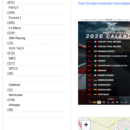
(621)
Zum Google Kalender hinzufüge
FIA GT
(144)
Formel 1
(255)
Le Mans
(214)
SIM-Racing
(13)
VLN / NLS
(572)
WEC
(217)
WTCC
(30)
Oldtimer
(11)
Werkstatt
(378)
Autogas
(35)
+