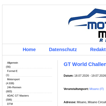
Home
Datenschutz
Redakt
Allgemein
GT World Challe
(56)
Formel E
(1)
Datum:
18.07.2026 - 19.07.2026
Motorsport
(4.938)
24h-Rennen
Veranstaltungsort:
Misano (IT)
(683)
ADAC GT Masters
(586)
Adresse:
Misano
, Misano Circui
DTM