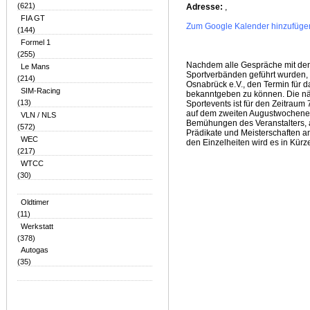
(621)
Adresse:
,
FIA GT
Zum Google Kalender hinzufüge
(144)
Formel 1
(255)
Nachdem alle Gespräche mit den 
Le Mans
Sportverbänden geführt wurden, 
(214)
Osnabrück e.V., den Termin für d
SIM-Racing
bekanntgeben zu können. Die nä
(13)
Sportevents ist für den Zeitraum 
auf dem zweiten Augustwochenen
VLN / NLS
Bemühungen des Veranstalters, 
(572)
Prädikate und Meisterschaften a
WEC
den Einzelheiten wird es in Kür
(217)
WTCC
(30)
Oldtimer
(11)
Werkstatt
(378)
Autogas
(35)