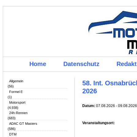
Home
Datenschutz
Redakt
Allgemein
58. Int. Osnabr
(56)
2026
Formel E
(1)
Motorsport
Datum:
07.08.2026 - 09.08.2026
(4.938)
24h-Rennen
(683)
Veranstaltungsort:
ADAC GT Masters
(586)
DTM