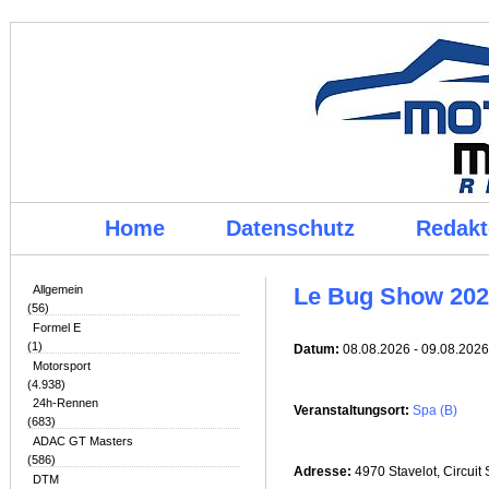
Home
Datenschutz
Redakt
Allgemein
Le Bug Show 20
(56)
Formel E
(1)
Datum:
08.08.2026 - 09.08.2026
Motorsport
(4.938)
24h-Rennen
Veranstaltungsort:
Spa (B)
(683)
ADAC GT Masters
(586)
Adresse:
4970 Stavelot
, Circui
DTM