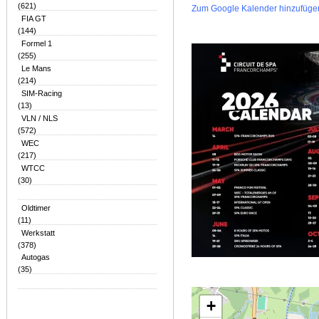
(621)
Zum Google Kalender hinzufüge
FIA GT
(144)
Formel 1
(255)
Le Mans
(214)
SIM-Racing
(13)
VLN / NLS
(572)
WEC
(217)
WTCC
(30)
Oldtimer
(11)
Werkstatt
(378)
Autogas
(35)
+