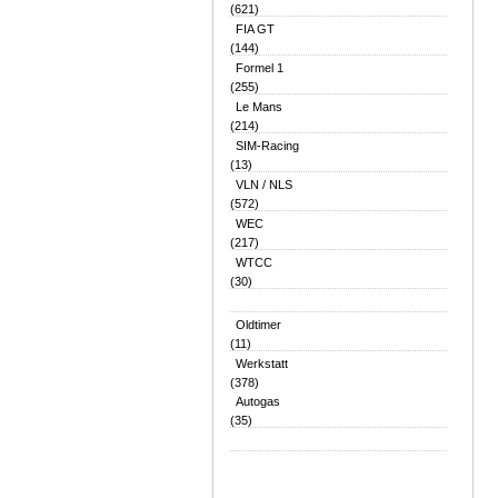
(621)
FIA GT
(144)
Formel 1
(255)
Le Mans
(214)
SIM-Racing
(13)
VLN / NLS
(572)
WEC
(217)
WTCC
(30)
Oldtimer
(11)
Werkstatt
(378)
Autogas
(35)