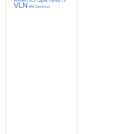
Reifen
SLS
TV
Toyota
VLN
WM
Zandvoort