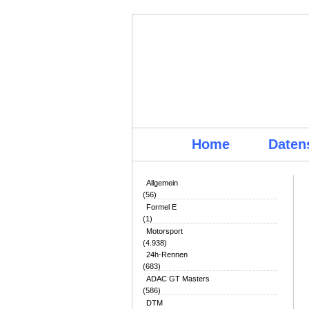
Home
Daten
Allgemein
(56)
Formel E
(1)
Motorsport
(4.938)
24h-Rennen
(683)
ADAC GT Masters
(586)
DTM