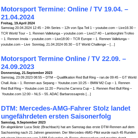
Motorsport Termine: Online / TV 19.04. –
21.04.2024
Freitag, 19.April 2024
Samstag 20.04.2024 12:45 – 24h Series – 12h von Spa Teil 1 – youtube.com – Live16:30 –
TCR World Tour – 1. Rennen Vallelunga – youtube.com – Live17:40 – Lamborghini Trofeo
– 1. Rennen Imola – youtube.com – Live18:00 – TCR Europe – 1. Rennen Vallelunga –
youtube.com – Live Sonntag, 21.04.2024 05:30 – GT World Challenge – […]
Motorsport Termine Online / TV 22.09. –
24.09.2023
Donnerstag, 21.September 2023
Samstag, 23.09.2023 08:55 – DTM – Qualifikation Red Bull Ring – ran.de 09:45 – GT World
Chall. Asia – 1. Rennen aus Sepang – Youtube.com 10:25 – BMW M2 Cup – 1. Rennen
Red Bull Ring – Youtube.com 11:20 – Porsche Carrera Cup – 1. Rennen Red Bull Ring –
Youtube.com 12:00 – NLS – 55. ADAC Barbarossapreis […]
DTM: Mercedes-AMG-Fahrer Stolz landet
ungefährdeten ersten Saisonerfolg
Samstag, 9.September 2023
Ein abgeklärter Luca Stolz (Brachbach) hat am Samstag das erste DTM-Rennen auf dem
Sachsenring nach 21 Jahren gewonnen. Der Mercedes-AMG-Pilot wurde nach 45 Runden