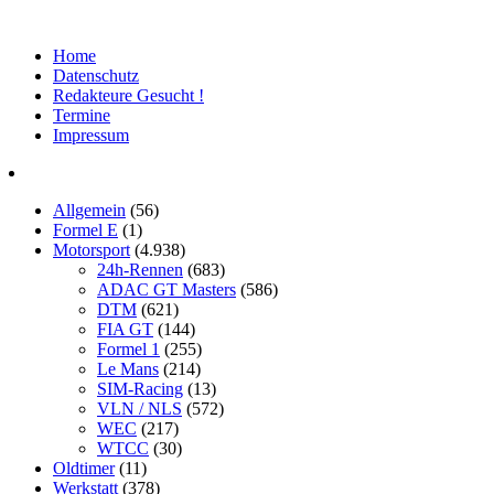
Home
Datenschutz
Redakteure Gesucht !
Termine
Impressum
Allgemein
(56)
Formel E
(1)
Motorsport
(4.938)
24h-Rennen
(683)
ADAC GT Masters
(586)
DTM
(621)
FIA GT
(144)
Formel 1
(255)
Le Mans
(214)
SIM-Racing
(13)
VLN / NLS
(572)
WEC
(217)
WTCC
(30)
Oldtimer
(11)
Werkstatt
(378)