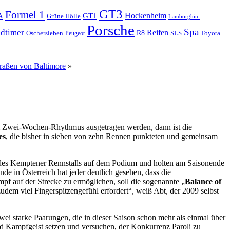
GT3
Formel 1
A
Hockenheim
GT1
Grüne Hölle
Lamborghini
Porsche
Spa
dtimer
Reifen
Oschersleben
R8
SLS
Toyota
Peugeot
aßen von Baltimore
»
m Zwei-Wochen-Rhythmus ausgetragen werden, dann ist die
es
, die bisher in sieben von zehn Rennen punkteten und gemeinsam
 des Kemptener Rennstalls auf dem Podium und holten am Saisonende
e in Österreich hat jeder deutlich gesehen, dass die
pf auf der Strecke zu ermöglichen, soll die sogenannte „
Balance of
udem viel Fingerspitzengefühl erfordert“, weiß Abt, der 2009 selbst
ei starke Paarungen, die in dieser Saison schon mehr als einmal über
d Kampfgeist setzen und versuchen, der Konkurrenz Paroli zu