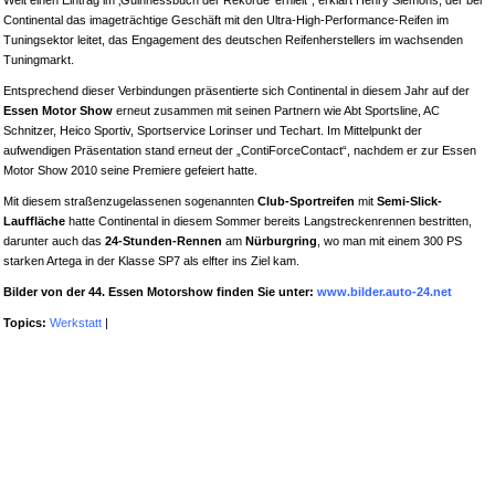
Welt einen Eintrag im ‚Guinnessbuch der Rekorde’ erhielt“, erklärt Henry Siemons, der bei
Continental das imageträchtige Geschäft mit den Ultra-High-Performance-Reifen im
Tuningsektor leitet, das Engagement des deutschen Reifenherstellers im wachsenden
Tuningmarkt.
Entsprechend dieser Verbindungen präsentierte sich Continental in diesem Jahr auf der
Essen Motor Show
erneut zusammen mit seinen Partnern wie Abt Sportsline, AC
Schnitzer, Heico Sportiv, Sportservice Lorinser und Techart. Im Mittelpunkt der
aufwendigen Präsentation stand erneut der „ContiForceContact“, nachdem er zur Essen
Motor Show 2010 seine Premiere gefeiert hatte.
Mit diesem straßenzugelassenen sogenannten
Club-Sportreifen
mit
Semi-Slick-
Lauffläche
hatte Continental in diesem Sommer bereits Langstreckenrennen bestritten,
darunter auch das
24-Stunden-Rennen
am
Nürburgring
, wo man mit einem 300 PS
starken Artega in der Klasse SP7 als elfter ins Ziel kam.
Bilder von der 44. Essen Motorshow finden Sie unter:
www.bilder.auto-24.net
Topics:
Werkstatt
|