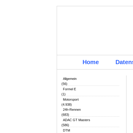
Home
Daten
Allgemein
(56)
Formel E
(1)
Motorsport
(4.938)
24h-Rennen
(683)
ADAC GT Masters
(586)
DTM