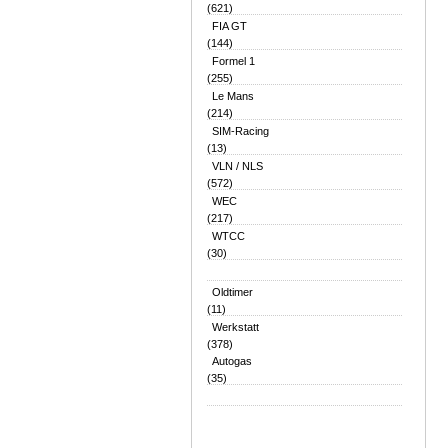
(621)
FIA GT
(144)
Formel 1
(255)
Le Mans
(214)
SIM-Racing
(13)
VLN / NLS
(572)
WEC
(217)
WTCC
(30)
Oldtimer
(11)
Werkstatt
(378)
Autogas
(35)