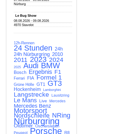
Nürburg
Le Bug Show
08.08.2026 - 09.08.2026
4970 Stavelot
12h-Rennen
24 Stunden
24h
24h Nürburgring
2010
2023
2011
2024
Audi
BMW
2025
Ergebnis
F1
Bosch
Formel 1
FIA
Ferrari
GT3
GT1
Grüne Hölle
Hockenheim
Lamborghini
Langstrecke
Lausitzring
Le Mans
Live
Mercedes
Mercedes Benz
Motorsport
NRing
Nordschleife
Nürburgring
Oldtimer
Oschersleben
Porsche
R8
Peugeot