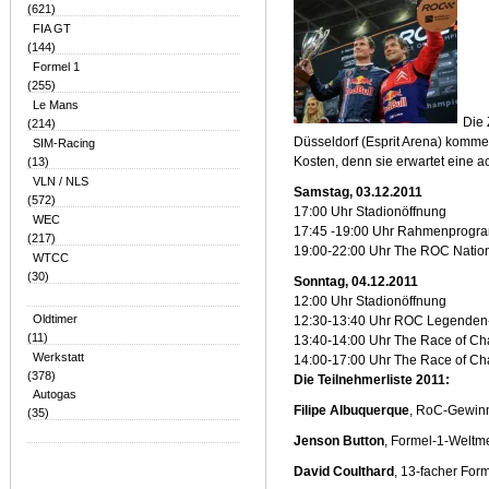
(621)
FIA GT
(144)
Formel 1
(255)
Le Mans
Die
(214)
Düsseldorf (Esprit Arena) kommen
SIM-Racing
Kosten, denn sie erwartet eine a
(13)
VLN / NLS
Samstag, 03.12.2011
(572)
17:00 Uhr Stadionöffnung
WEC
17:45 -19:00 Uhr Rahmenprogr
(217)
19:00-22:00 Uhr The ROC Natio
WTCC
(30)
Sonntag, 04.12.2011
12:00 Uhr Stadionöffnung
Oldtimer
12:30-13:40 Uhr ROC Legende
(11)
13:40-14:00 Uhr The Race of Ch
Werkstatt
14:00-17:00 Uhr The Race of C
(378)
Die Teilnehmerliste 2011:
Autogas
Filipe Albuquerque
, RoC-Gewin
(35)
Jenson Button
, Formel-1-Weltm
David Coulthard
, 13-facher For