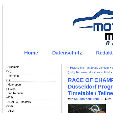
Home
Datenschutz
Redakt
Allgemein
«
Historische Fahrzeuge auf dem H
(56)
(LMS) Rennkalender veröffentlicht
»
Formel E
RACE OF CHAMPI
(1)
Motorsport
Düsseldorf Progr
(4.938)
Timetable / Teil
24h-Rennen
(683)
Von
Sascha Kröschel
| 30.Nov
ADAC GT Masters
(586)
DTM