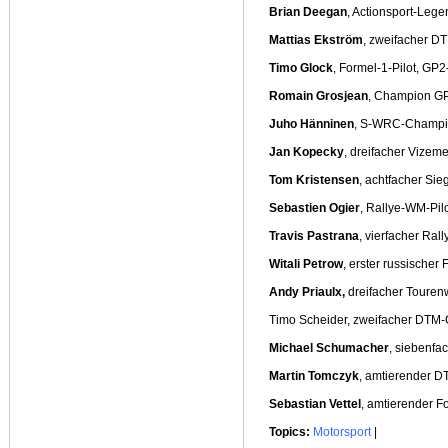
Brian Deegan
, Actionsport-Leg
Mattias Ekström
, zweifacher 
Timo Glock
, Formel-1-Pilot, G
Romain Grosjean
, Champion GP
Juho Hänninen
, S-WRC-Champi
Jan Kopecky
, dreifacher Vizeme
Tom Kristensen
, achtfacher Si
Sebastien Ogier
, Rallye-WM-Pil
Travis Pastrana
, vierfacher Ra
Witali Petrow
, erster russischer 
Andy Priaulx,
dreifacher Touren
Timo Scheider, zweifacher DTM
Michael Schumacher
, siebenfa
Martin Tomczyk
, amtierender 
Sebastian Vettel
, amtierender F
Topics:
Motorsport
|