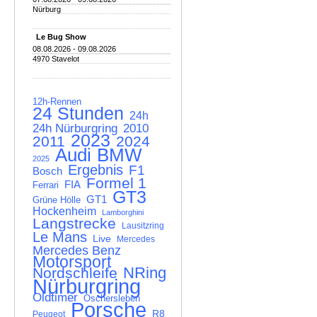
Nürburg
Le Bug Show
08.08.2026 - 09.08.2026
4970 Stavelot
12h-Rennen
24 Stunden
24h
24h Nürburgring
2010
2023
2011
2024
Audi
BMW
2025
Ergebnis
F1
Bosch
Formel 1
FIA
Ferrari
GT3
GT1
Grüne Hölle
Hockenheim
Lamborghini
Langstrecke
Lausitzring
Le Mans
Live
Mercedes
Mercedes Benz
Motorsport
NRing
Nordschleife
Nürburgring
Oldtimer
Oschersleben
Porsche
R8
Peugeot