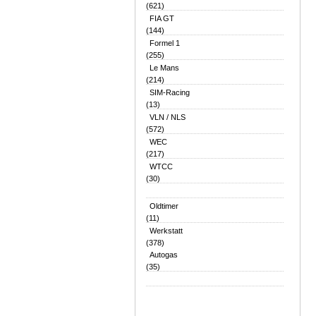
(621)
FIA GT
(144)
Formel 1
(255)
Le Mans
(214)
SIM-Racing
(13)
VLN / NLS
(572)
WEC
(217)
WTCC
(30)
Oldtimer
(11)
Werkstatt
(378)
Autogas
(35)