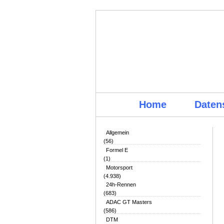
Home
Daten
Allgemein
(56)
Formel E
(1)
Motorsport
(4.938)
24h-Rennen
(683)
ADAC GT Masters
(586)
DTM