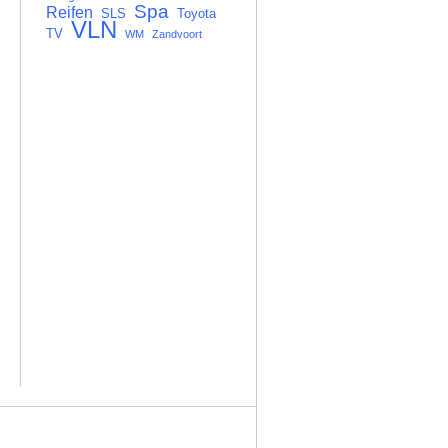
Spa
Reifen
SLS
Toyota
VLN
TV
WM
Zandvoort