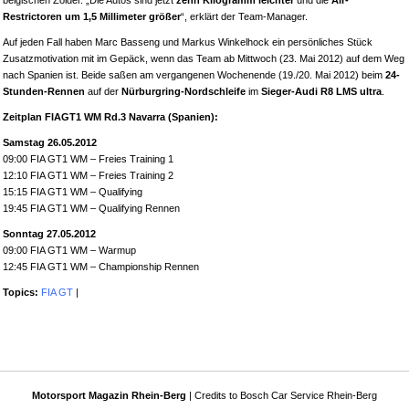
belgischen Zolder. „Die Autos sind jetzt
zehn Kilogramm leichter
und die
Air-
Restrictoren um 1,5 Millimeter größer
“, erklärt der Team-Manager.
Auf jeden Fall haben Marc Basseng und Markus Winkelhock ein persönliches Stück
Zusatzmotivation mit im Gepäck, wenn das Team ab Mittwoch (23. Mai 2012) auf dem Weg
nach Spanien ist. Beide saßen am vergangenen Wochenende (19./20. Mai 2012) beim
24-
Stunden-Rennen
auf der
Nürburgring-Nordschleife
im
Sieger-Audi R8 LMS ultra
.
Zeitplan FIAGT1 WM Rd.3 Navarra (Spanien):
Samstag 26.05.2012
09:00 FIA GT1 WM – Freies Training 1
12:10 FIA GT1 WM – Freies Training 2
15:15 FIA GT1 WM – Qualifying
19:45 FIA GT1 WM – Qualifying Rennen
Sonntag 27.05.2012
09:00 FIA GT1 WM – Warmup
12:45 FIA GT1 WM – Championship Rennen
Topics:
FIA GT
|
Motorsport Magazin Rhein-Berg
| Credits to Bosch Car Service Rhein-Berg