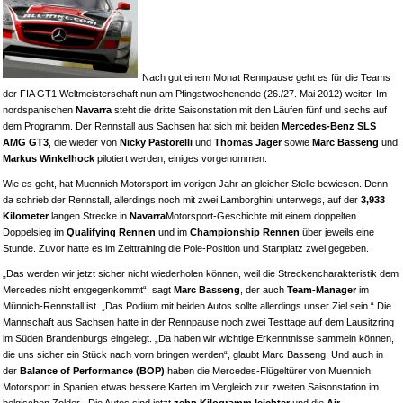
Nach gut einem Monat Rennpause geht es für die Teams
der FIA GT1 Weltmeisterschaft nun am Pfingstwochenende (26./27. Mai 2012) weiter. Im
nordspanischen
Navarra
steht die dritte Saisonstation mit den Läufen fünf und sechs auf
dem Programm. Der Rennstall aus Sachsen hat sich mit beiden
Mercedes-Benz SLS
AMG GT3
, die wieder von
Nicky Pastorelli
und
Thomas Jäger
sowie
Marc Basseng
und
Markus Winkelhock
pilotiert werden, einiges vorgenommen.
Wie es geht, hat Muennich Motorsport im vorigen Jahr an gleicher Stelle bewiesen. Denn
da schrieb der Rennstall, allerdings noch mit zwei Lamborghini unterwegs, auf der
3,933
Kilometer
langen Strecke in
Navarra
Motorsport-Geschichte mit einem doppelten
Doppelsieg im
Qualifying Rennen
und im
Championship Rennen
über jeweils eine
Stunde. Zuvor hatte es im Zeittraining die Pole-Position und Startplatz zwei gegeben.
„Das werden wir jetzt sicher nicht wiederholen können, weil die Streckencharakteristik dem
Mercedes nicht entgegenkommt“, sagt
Marc Basseng
, der auch
Team-Manager
im
Münnich-Rennstall ist. „Das Podium mit beiden Autos sollte allerdings unser Ziel sein.“ Die
Mannschaft aus Sachsen hatte in der Rennpause noch zwei Testtage auf dem Lausitzring
im Süden Brandenburgs eingelegt. „Da haben wir wichtige Erkenntnisse sammeln können,
die uns sicher ein Stück nach vorn bringen werden“, glaubt Marc Basseng. Und auch in
der
Balance of Performance (BOP)
haben die Mercedes-Flügeltürer von Muennich
Motorsport in Spanien etwas bessere Karten im Vergleich zur zweiten Saisonstation im