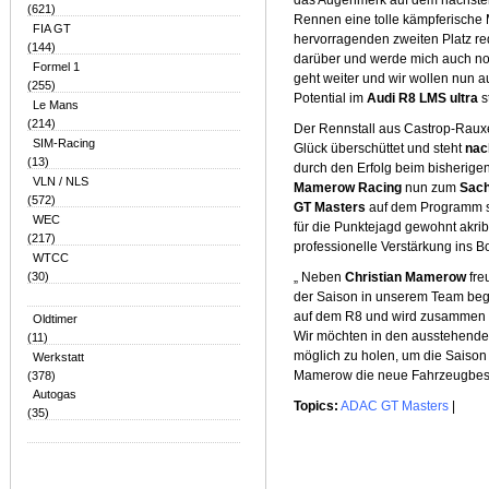
das Augenmerk auf dem nächste
(621)
Rennen eine tolle kämpferische 
FIA GT
hervorragenden zweiten Platz red
(144)
darüber und werde mich auch noc
Formel 1
geht weiter und wir wollen nun a
(255)
Potential im
Audi R8 LMS ultra
s
Le Mans
(214)
Der Rennstall aus Castrop-Rauxe
SIM-Racing
Glück überschüttet und steht
nac
(13)
durch den Erfolg beim bisherige
VLN / NLS
Mamerow Racing
nun zum
Sach
(572)
GT Masters
auf dem Programm s
WEC
für die Punktejagd gewohnt akrib
(217)
professionelle Verstärkung ins Bo
WTCC
(30)
„ Neben
Christian Mamerow
fre
der Saison in unserem Team begrü
auf dem R8 und wird zusammen mi
Oldtimer
Wir möchten in den ausstehende
(11)
möglich zu holen, um die Saison 
Werkstatt
Mamerow die neue Fahrzeugbes
(378)
Autogas
Topics:
ADAC GT Masters
|
(35)