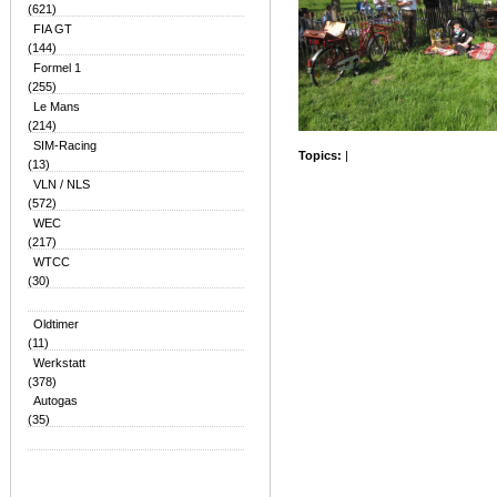
(621)
FIA GT
(144)
Formel 1
(255)
Le Mans
(214)
SIM-Racing
Topics:
|
(13)
VLN / NLS
(572)
WEC
(217)
WTCC
(30)
Oldtimer
(11)
Werkstatt
(378)
Autogas
(35)