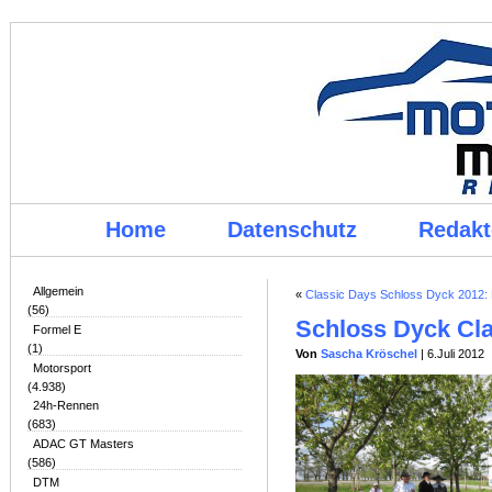
Home
Datenschutz
Redakt
Allgemein
«
Classic Days Schloss Dyck 2012: E
(56)
Schloss Dyck Cl
Formel E
(1)
Von
Sascha Kröschel
| 6.Juli 2012
Motorsport
(4.938)
24h-Rennen
(683)
ADAC GT Masters
(586)
DTM