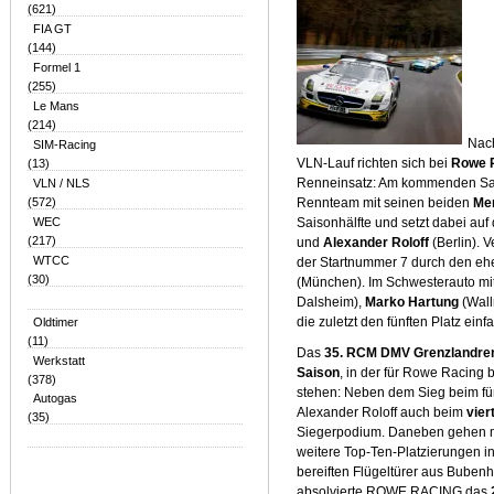
(621)
FIA GT
(144)
Formel 1
(255)
Le Mans
(214)
Nac
SIM-Racing
VLN-Lauf richten sich bei
Rowe 
(13)
Renneinsatz: Am kommenden Sams
VLN / NLS
(572)
Rennteam mit seinen beiden
Me
WEC
Saisonhälfte und setzt dabei auf
(217)
und
Alexander Roloff
(Berlin). 
WTCC
der Startnummer 7 durch den e
(30)
(München). Im Schwesterauto mi
Dalsheim),
Marko Hartung
(Wall
die zuletzt den fünften Platz ein
Oldtimer
(11)
Das
35. RCM DMV Grenzlandre
Werkstatt
Saison
, in der für Rowe Racing 
(378)
stehen: Neben dem Sieg beim fün
Autogas
Alexander Roloff auch beim
vie
(35)
Siegerpodium. Daneben gehen mit
weitere Top-Ten-Platzierungen i
bereiften Flügeltürer aus Buben
absolvierte ROWE RACING das