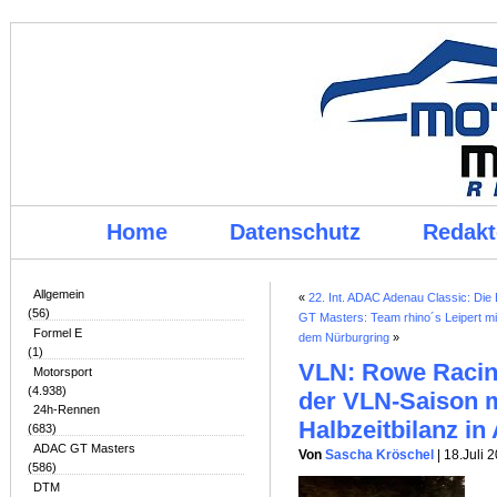
Home
Datenschutz
Redakt
Allgemein
«
22. Int. ADAC Adenau Classic: Die 
(56)
GT Masters: Team rhino´s Leipert mi
Formel E
dem Nürburgring
»
(1)
VLN: Rowe Racing
Motorsport
(4.938)
der VLN-Saison m
24h-Rennen
Halbzeitbilanz in 
(683)
ADAC GT Masters
Von
Sascha Kröschel
| 18.Juli 
(586)
DTM