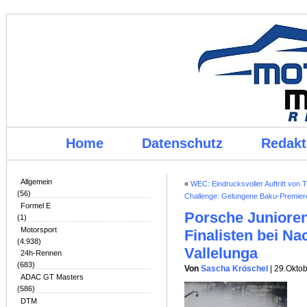
Home
Datenschutz
Redakt
Allgemein
«
WEC: Eindrucksvoller Auftritt von
(56)
Challenge: Gelungene Baku-Premiere
Formel E
Porsche Juniore
(1)
Motorsport
Finalisten bei N
(4.938)
Vallelunga
24h-Rennen
(683)
Von
Sascha Kröschel
| 29.Okto
ADAC GT Masters
(586)
DTM