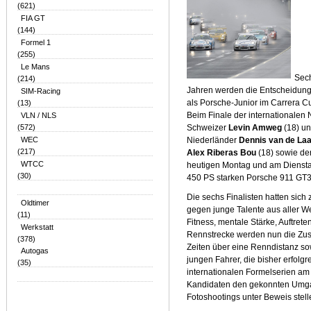
(621)
FIA GT
(144)
Formel 1
(255)
Le Mans
Sech
(214)
Jahren werden die Entscheidung
SIM-Racing
als Porsche-Junior im Carrera C
(13)
Beim Finale der internationalen
VLN / NLS
(572)
Schweizer
Levin Amweg
(18) u
WEC
Niederländer
Dennis van de Laa
(217)
Alex Riberas Bou
(18) sowie d
WTCC
heutigen Montag und am Dienst
(30)
450 PS starken Porsche 911 GT3 C
Die sechs Finalisten hatten sic
Oldtimer
gegen junge Talente aus aller We
(11)
Fitness, mentale Stärke, Auftrete
Werkstatt
Rennstrecke werden nun die Zus
(378)
Zeiten über eine Renndistanz so
Autogas
jungen Fahrer, die bisher erfolg
(35)
internationalen Formelserien am 
Kandidaten den gekonnten Umga
Fotoshootings unter Beweis stell