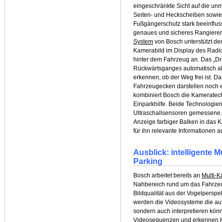
eingeschränkte Sicht auf die un
Seiten- und Heckscheiben sowie
Fußgängerschutz stark beeinflus
genaues und sicheres Rangieren
System
von Bosch unterstützt de
Kamerabild im Display des Radio
hinter dem Fahrzeug an. Das „Dr
Rückwärtsganges automatisch akt
erkennen, ob der Weg frei ist. 
Fahrzeugecken darstellen noch e
kombiniert Bosch die Kameratechn
Einparkhilfe. Beide Technologien
Ultraschallsensoren gemessene 
Anzeige farbiger Balken in das K
für ihn relevante Informationen a
Ausblick: intelligente 
Parking
Bosch arbeitet bereits an
Multi-
Nahbereich rund um das Fahrzeu
Bildqualität aus der Vogelperspek
werden die Videosysteme die au
sondern auch interpretieren kön
Videosequenzen und erkennen H