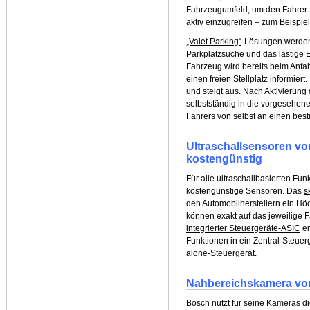
Fahrzeugumfeld, um den Fahrer z
aktiv einzugreifen – zum Beispie
„Valet Parking“
-Lösungen werden
Parkplatzsuche und das lästige
Fahrzeug wird bereits beim Anfa
einen freien Stellplatz informier
und steigt aus. Nach Aktivierung
selbstständig in die vorgesehene
Fahrers von selbst an einen bes
Ultraschallsensoren vo
kostengünstig
Für alle ultraschallbasierten Fu
kostengünstige Sensoren. Das
s
den Automobilherstellern ein Hö
können exakt auf das jeweilige 
integrierter Steuergeräte-ASIC
er
Funktionen in ein Zentral-Steuerg
alone-Steuergerät.
Nahbereichskamera von 
Bosch nutzt für seine Kameras d