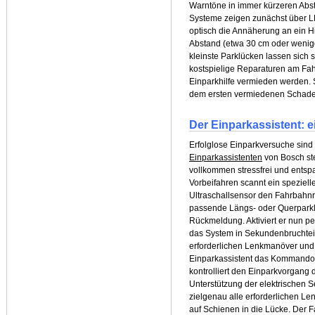
Warntöne in immer kürzeren Abs
Systeme zeigen zunächst über L
optisch die Annäherung an ein H
Abstand (etwa 30 cm oder wenige
kleinste Parklücken lassen sich 
kostspielige Reparaturen am F
Einparkhilfe vermieden werden. S
dem ersten vermiedenen Schade
Der Einparkassistent: 
Erfolglose Einparkversuche sind 
Einparkassistenten
von Bosch st
vollkommen stressfrei und entsp
Vorbeifahren scannt ein spezielle
Ultraschallsensor den Fahrbahnr
passende Längs- oder Querparkl
Rückmeldung. Aktiviert er nun p
das System in Sekundenbruchtei
erforderlichen Lenkmanöver und
Einparkassistent das Kommando: 
kontrolliert den Einparkvorgan
Unterstützung der elektrischen S
zielgenau alle erforderlichen L
auf Schienen in die Lücke. Der F