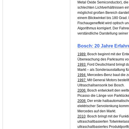
Metal Oxide Semiconductor), die 
schlechten Lichtverhältnissen ei
möglichst großen Bereich darste
einem Blickwinkel bis 180 Grad. 
Fischaugeneffekt wird optisch un
Algorithmus korrigiert. Der Fahrer
verständliche Darstellung seine
Bosch: 20 Jahre Erfahr
1989:
Bosch beginnt mit der Entw
Überwachung des Parkraums vor 
1993:
Ford Deutschland bringt da
Markt – als Sonderausstattung fü
1994:
Mercedes-Benz baut die zw
1997:
Mit General Motors bestell
Ultraschallsensorik bei Bosch.
2006:
Bosch entwickelt den weltw
Picasso die Länge von Parklücke
2008:
Der erste halbautomatische
elektrischer Servolenkung kommt
Mercedes auf den Markt.
2010
: Bosch bringt mit der Funkt
ultraschallbasierten Totwinkelass
ultraschallbasiertes Produktport