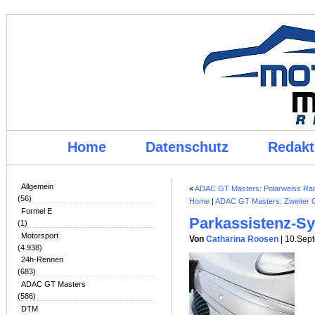
Home
Datenschutz
Redakt
Allgemein
«
ADAC GT Masters: Polarweiss Raci
(56)
Home
|
ADAC GT Masters: Zweiter Ga
Formel E
Parkassistenz-S
(1)
Motorsport
Von
Catharina Roosen
| 10.Sep
(4.938)
24h-Rennen
(683)
ADAC GT Masters
(586)
DTM