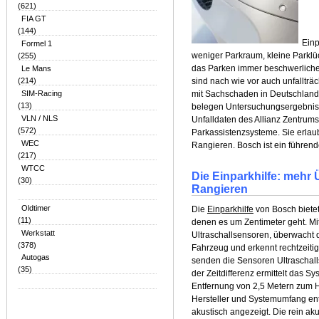
(621)
FIA GT
(144)
Einp
Formel 1
weniger Parkraum, kleine Parklü
(255)
das Parken immer beschwerliche
Le Mans
(214)
sind nach wie vor auch unfallträ
SIM-Racing
mit Sachschaden in Deutschland 
(13)
belegen Untersuchungsergebnisse
VLN / NLS
Unfalldaten des Allianz Zentrums 
(572)
Parkassistenzsysteme. Sie erlau
WEC
Rangieren. Bosch ist ein führend
(217)
WTCC
Die Einparkhilfe: mehr
(30)
Rangieren
Oldtimer
Die
Einparkhilfe
von Bosch bietet
(11)
denen es um Zentimeter geht. Mit
Werkstatt
Ultraschallsensoren, überwacht
(378)
Fahrzeug und erkennt rechtzeiti
Autogas
senden die Sensoren Ultraschal
(35)
der Zeitdifferenz ermittelt das 
Entfernung von 2,5 Metern zum H
Hersteller und Systemumfang ent
akustisch angezeigt. Die rein aku