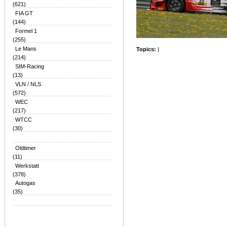
(621)
FIA GT
(144)
Formel 1
(255)
Le Mans
Topics:
|
(214)
SIM-Racing
(13)
VLN / NLS
(572)
WEC
(217)
WTCC
(30)
Oldtimer
(11)
Werkstatt
(378)
Autogas
(35)