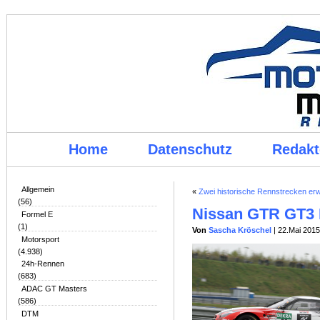
Home
Datenschutz
Redakt
Allgemein
«
Zwei historische Rennstrecken 
(56)
Nissan GTR GT3
Formel E
(1)
Von
Sascha Kröschel
| 22.Mai 2015
Motorsport
(4.938)
24h-Rennen
(683)
ADAC GT Masters
(586)
DTM