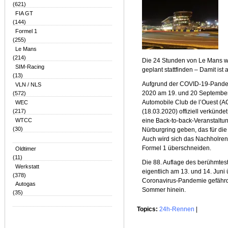
(621)
FIA GT
(144)
Formel 1
(255)
Le Mans
(214)
Die 24 Stunden von Le Mans w
SIM-Racing
geplant stattfinden – Damit is
(13)
Aufgrund der COVID-19-Pande
VLN / NLS
(572)
2020 am 19. und 20 September 2
WEC
Automobile Club de l’Ouest (
(217)
(18.03.2020) offiziell verkünde
WTCC
eine Back-to-back-Veranstalt
(30)
Nürburgring geben, das für di
Auch wird sich das Nachholre
Formel 1 überschneiden.
Oldtimer
(11)
Die 88. Auflage des berühmtes
Werkstatt
eigentlich am 13. und 14. Juni
(378)
Coronavirus-Pandemie gefährde
Autogas
Sommer hinein.
(35)
Topics:
24h-Rennen
|