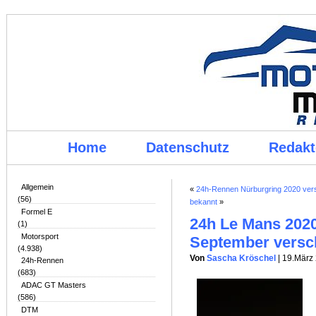
Home
Datenschutz
Redakt
Allgemein
«
24h-Rennen Nürburgring 2020 ve
(56)
bekannt
»
Formel E
24h Le Mans 2020
(1)
Motorsport
September vers
(4.938)
Von
Sascha Kröschel
| 19.März
24h-Rennen
(683)
ADAC GT Masters
(586)
DTM