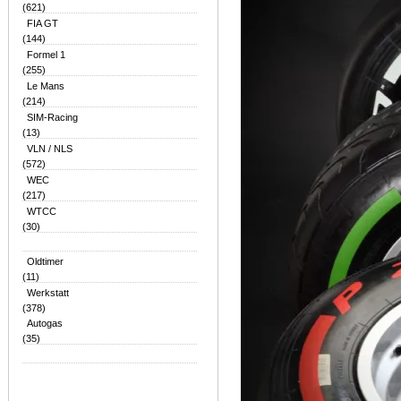
(621)
FIA GT
(144)
Formel 1
(255)
Le Mans
(214)
SIM-Racing
(13)
VLN / NLS
(572)
WEC
(217)
WTCC
(30)
Oldtimer
(11)
Werkstatt
(378)
Autogas
(35)