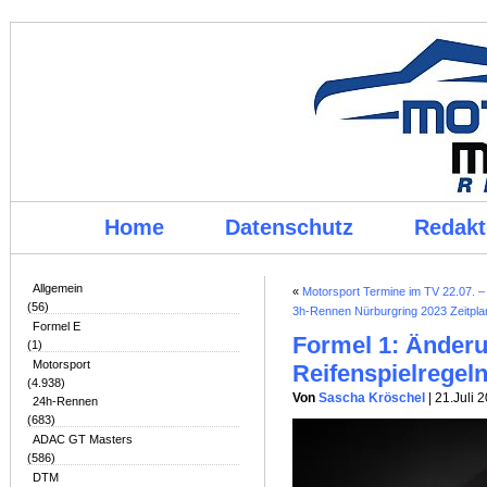
Home
Datenschutz
Redakt
Allgemein
«
Motorsport Termine im TV 22.07. –
(56)
3h-Rennen Nürburgring 2023 Zeitpla
Formel E
Formel 1: Änderu
(1)
Motorsport
Reifenspielregeln
(4.938)
Von
Sascha Kröschel
| 21.Juli 
24h-Rennen
(683)
ADAC GT Masters
(586)
DTM