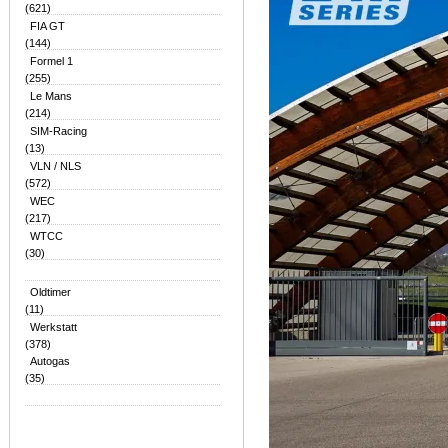
(621)
FIA GT
(144)
Formel 1
(255)
Le Mans
(214)
SIM-Racing
(13)
VLN / NLS
(572)
WEC
(217)
WTCC
(30)
Oldtimer
(11)
Werkstatt
(378)
Autogas
(35)