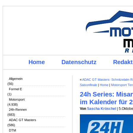
Home
Datenschutz
Redakt
Allgemein
«
ADAC GT Masters: Schnitzelalm R
(56)
Saisonfinale
|
Home
|
Motorsport Ter
Formel E
24h Series: Misa
(1)
Motorsport
im Kalender für 
(4.938)
Von
Sascha Kröschel
| 5.Oktob
24h-Rennen
(683)
ADAC GT Masters
(586)
DTM