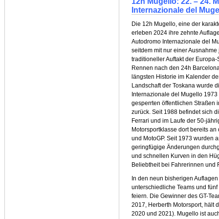
12h Mugello: 22. – 24.
Internazionale del Mugel
Die 12h Mugello, eine der karakt
erleben 2024 ihre zehnte Auflag
Autodromo Internazionale del Mu
seitdem mit nur einer Ausnahme j
traditioneller Auftakt der Europ
Rennen nach den 24h Barcelona 
längsten Historie im Kalender d
Landschaft der Toskana wurde 
Internazionale del Mugello 1973 
gesperrten öffentlichen Straßen 
zurück. Seit 1988 befindet sich 
Ferrari und im Laufe der 50-jähri
Motorsportklasse dort bereits an
und MotoGP. Seit 1973 wurden an
geringfügige Änderungen durchgef
und schnellen Kurven in den Hüg
Beliebtheit bei Fahrerinnen und F
In den neun bisherigen Auflage
unterschiedliche Teams und fün
feiern. Die Gewinner des GT-Tea
2017, Herberth Motorsport, hält
2020 und 2021). Mugello ist auch