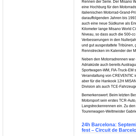
Rennen der Serie. Der Misano Wor
eine Hochburg für den Motorrads
italienischen Motorrad-Grand-Pri
darauffolgenden Jahren bis 199
auch eine neue Südkurve als Er
Kilometer lange Misano World Cir
Niveau, so dass auch die 500-cc
Verbesserungen in den Nullerjah
und gut ausgestattete Tribünen, 
Rennstrecken im Kalender der M
Neben den Motorradrennen war d
Adriaküste auch bereits Austra
Sportwagen-WM, FIA-Truck-EM so
Veranstaltung von CREVENTIC in 
aber für die Hankook 12H MISAN
Division als auch TCE-Fahrzeug
Bemerkenswert: Beim letzten Be
Motorsport sein erstes TCR-Auto
Langstreckenrennen ein. Zu den
Tourenwagen-Weltmeister Gabrie
24h Barcelona: Septemb
fest – Circuit de Barce