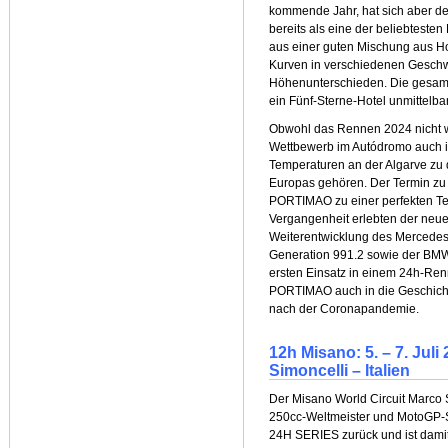
kommende Jahr, hat sich aber 
bereits als eine der beliebteste
aus einer guten Mischung aus H
Kurven in verschiedenen Geschw
Höhenunterschieden. Die gesamte
ein Fünf-Sterne-Hotel unmittelba
Obwohl das Rennen 2024 nicht wie
Wettbewerb im Autódromo auch
Temperaturen an der Algarve zu
Europas gehören. Der Termin zu
PORTIMAO zu einer perfekten Test
Vergangenheit erlebten der neu
Weiterentwicklung des Mercede
Generation 991.2 sowie der BMW
ersten Einsatz in einem 24h-Re
PORTIMAO auch in die Geschichte
nach der Coronapandemie.
12h Misano: 5. – 7. Jul
Simoncelli – Italien
Der Misano World Circuit Marco
250cc-Weltmeister und MotoGP-Sp
24H SERIES zurück und ist damit