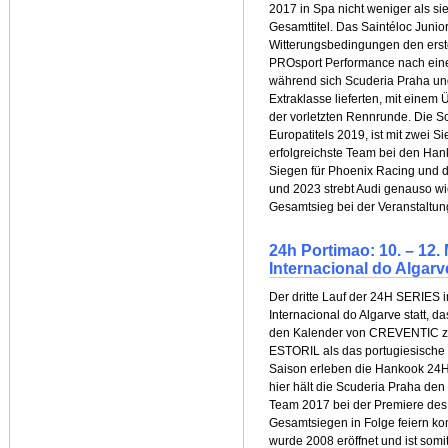
2017 in Spa nicht weniger als
Gesamttitel. Das Saintéloc Junio
Witterungsbedingungen den erst
PROsport Performance nach einem
während sich Scuderia Praha und
Extraklasse lieferten, mit eine
der vorletzten Rennrunde. Die 
Europatitels 2019, ist mit zwei 
erfolgreichste Team bei den
Siegen für Phoenix Racing und d
und 2023 strebt Audi genauso wie
Gesamtsieg bei der Veranstaltun
24h Portimao: 10. – 12
Internacional do Algarv
Der dritte Lauf der 24H SERIES
Internacional do Algarve statt, d
den Kalender von CREVENTIC zur
ESTORIL als das portugiesisc
Saison erleben die Hankook 24
hier hält die Scuderia Praha de
Team 2017 bei der Premiere des
Gesamtsiegen in Folge feiern ko
wurde 2008 eröffnet und ist somi