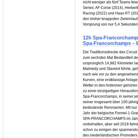
nicht weniger als fünf Teams fei
Series: AF Corse (2014), Herbert
Racing (2022) und Haas RT (202
den bisher knappsten Zieleinlauf
Vorsprung von nur 5,4 Sekunden 
12h Spa-Francorchamps: 
Spa-Francorchamps – 
Die Traditionsstrecke des Circui
zum sechsten Mal Bestandteil de
ursprünglich 14,982 Kilometer la
Malmedy und Stavelot führte, ge
nach wie vor zu den angesehens
Kurven, eine erstklassige Anlag
Wetter in den Ardennen gehören 
zu einer einzigartigen Herausfo
Spa-Francorchamps, in seiner je
seiner insgesamt über 100-jährig
bedeutende Rennserien. Mit nur
Jahr der belgische Formel-1-Gra
SPA-FRANCORCHAMPS im Jahr 2
vorbehalten, aber seit 2018 fah
schon zu einigen der spannend
des niederländischen Promoters 