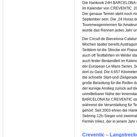
Die Hankook 24H BARCELONA sind
im Kalender von CREVENTIC. 2024
Der genaue Termin steht noch nic
September sein. Die ‚24 Horas d
Tourenwagenrennen für Amateurf
wurde das Rennen jedes Jahr u
Der Circuit de Barcelona-Catalu
Wochen später bereits Austragun
Seitdem ist die Strecke ein Fixp
auch oft Testfahrten im Winter st
auch fester Bestandteil im Kale
der European Le Mans Series. S
dort zu Gast. Die 4,657 Kilomete
die schnelle Start-und-Zielgerad
große Belastung für die Reifen dar
der kurvige Anstieg zurück auf d
unmittelbarer Nähe der Innensta
BARCELONA für CREVENTIC das 
während die Veranstaltung für T
gehört. Seit 2003 ehren die H
Sebring-12h-Sieger und zweima
Fermín Vélez, der in jenem Jahr 
Creventic – Langstrec