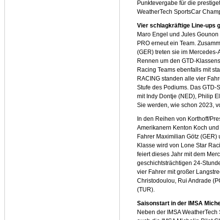
Punktevergabe für die prestig
WeatherTech SportsCar Champ
Vier schlagkräftige Line-ups
Maro Engel und Jules Gounon bi
PRO erneut ein Team. Zusamme
(GER) treten sie im Mercedes
Rennen um den GTD-Klassens
Racing Teams ebenfalls mit s
RACING standen alle vier Fahr
Stufe des Podiums. Das GTD-Si
mit Indy Dontje (NED), Philip E
Sie werden, wie schon 2023, v
In den Reihen von Korthoff/Pr
Amerikanern Kenton Koch und
Fahrer Maximilian Götz (GER) u
Klasse wird von Lone Star Raci
feiert dieses Jahr mit dem Me
geschichtsträchtigen 24-Stund
vier Fahrer mit großer Langs
Christodoulou, Rui Andrade (P
(TUR).
Saisonstart in der IMSA Miche
Neben der IMSA WeatherTech S