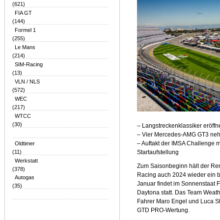
(621)
FIA GT
(144)
Formel 1
(255)
Le Mans
(214)
SIM-Racing
(13)
VLN / NLS
(572)
WEC
(217)
WTCC
(30)
– Langstreckenklassiker eröff
– Vier Mercedes-AMG GT3 neh
Oldtimer
– Auftakt der IMSA Challenge 
(11)
Startaufstellung
Werkstatt
Zum Saisonbeginn hält der R
(378)
Racing auch 2024 wieder ein b
Autogas
Januar findet im Sonnenstaat F
(35)
Daytona statt. Das Team Weat
Fahrer Maro Engel und Luca Sto
GTD PRO-Wertung.