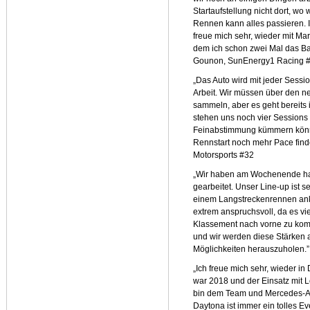
Startaufstellung nicht dort, w
Rennen kann alles passieren. 
freue mich sehr, wieder mit Ma
dem ich schon zwei Mal das B
Gounon, SunEnergy1 Racing 
„Das Auto wird mit jeder Sessi
Arbeit. Wir müssen über den n
sammeln, aber es geht bereits 
stehen uns noch vier Sessions 
Feinabstimmung kümmern können
Rennstart noch mehr Pace finde
Motorsports #32
„Wir haben am Wochenende hau
gearbeitet. Unser Line-up ist s
einem Langstreckenrennen ank
extrem anspruchsvoll, da es vi
Klassement nach vorne zu komme
und wir werden diese Stärken
Möglichkeiten herauszuholen.
„Ich freue mich sehr, wieder in 
war 2018 und der Einsatz mit L
bin dem Team und Mercedes-AM
Daytona ist immer ein tolles Ev