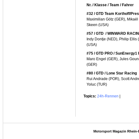
Nr. / Klasse / Team / Fahrer
#32 / GTD Team Korthoff/Pre
Maximilian Götz (GER), Mikaël
Skeen (USA)
#57 / GTD / WINWARD RACI
Indy Dontje (NED), Philip Elli
(USA)
#75 / GTD PRO / SunEnergy1 
Maro Engel (GER), Jules Goun
(GER)
#80 / GTD / Lone Star Racing
Rui Andrade (POR), Scott Andr
Yoluc (TUR)
Topics:
24h-Rennen
|
Motorsport Magazin Rhein-