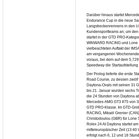
Darüber hinaus startet Merced
Endurance Cup in die neue Sa
Langstreckenrennens in den U
Kundensportteams an, um den T
startet in der GTD PRO-Kategor
WINWARD RACING und Lone St
vielbeachteten Auftakt der I
am vergangenen Wochenende de
voraus, bei dem auf dem 5,729
Speedway die Startaufstellung 
Der Prolog lieferte die erste 
Road Course, zu dessen zwölf
Daytona-Ovals mit seinen 31 G
bis 21. Januar wurden sechs Tr
die 24 Stunden von Daytona ab
Mercedes-AMG GT3 #75 von Sun
GTD PRO-Klasse. Im GTD-Grid e
RACING, Mikaël Grenier (CAN) 
Christodoulou (GBR) für Lone S
Rolex 24 At Daytona startet a
mitteleuropäischer Zeit (13:40
erfolgt nach 6, 12 und 18 Stun