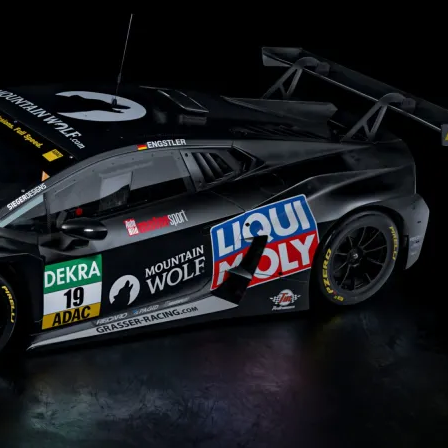
Nürburg
Le Bug Show
08.08.2026 - 09.08.2026
4970 Stavelot
24
12h-Rennen
Stunden
24h
24h
2011
Nürburgring
2010
Audi
2023
2024
2025
BMW
Ergebnis
Bosch
Formel 1
F1
FIA
Ferrari
GT3
GT1
Grüne Hölle
Hockenheim
Lamborghini
Langstrecke
Lausitzring
Le Mans
Live
Mercedes
Mercedes Benz
Motorsport
NRing
Nordschleife
Nürburgring
Oldtimer
Oschersleben
Porsche
R8
Peugeot
Spa