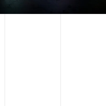
Reifen
SLS
TV
Toyota
VLN
WM
Zandvoort