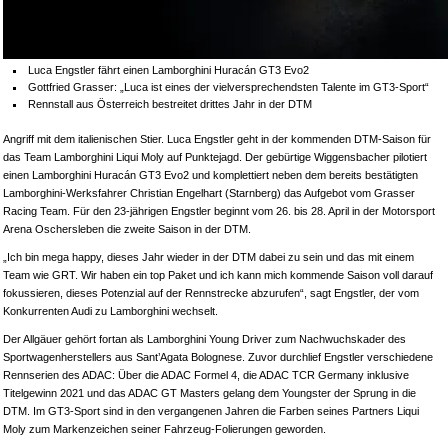
Luca Engstler fährt einen Lamborghini Huracán GT3 Evo2
Gottfried Grasser: „Luca ist eines der vielversprechendsten Talente im GT3-Sport“
Rennstall aus Österreich bestreitet drittes Jahr in der DTM
A
ngriff mit dem italienischen Stier. Luca Engstler geht in der kommenden DTM-Saison für
das Team Lamborghini Liqui Moly auf Punktejagd. Der gebürtige Wiggensbacher pilotiert
einen Lamborghini Huracán GT3 Evo2 und komplettiert neben dem bereits bestätigten
Lamborghini-Werksfahrer Christian Engelhart (Starnberg) das Aufgebot vom Grasser
Racing Team. Für den 23-jährigen Engstler beginnt vom 26. bis 28. April in der Motorsport
Arena Oschersleben die zweite Saison in der DTM.
„Ich bin mega happy, dieses Jahr wieder in der DTM dabei zu sein und das mit einem
Team wie GRT. Wir haben ein top Paket und ich kann mich kommende Saison voll darauf
fokussieren, dieses Potenzial auf der Rennstrecke abzurufen“, sagt Engstler, der vom
Konkurrenten Audi zu Lamborghini wechselt.
D
er Allgäuer gehört fortan als Lamborghini Young Driver zum Nachwuchskader des
Sportwagenherstellers aus Sant’Agata Bolognese. Zuvor durchlief Engstler verschiedene
Rennserien des ADAC: Über die ADAC Formel 4, die ADAC TCR Germany inklusive
Titelgewinn 2021 und das ADAC GT Masters gelang dem Youngster der Sprung in die
DTM. Im GT3-Sport sind in den vergangenen Jahren die Farben seines Partners Liqui
Moly zum Markenzeichen seiner Fahrzeug-Folierungen geworden.