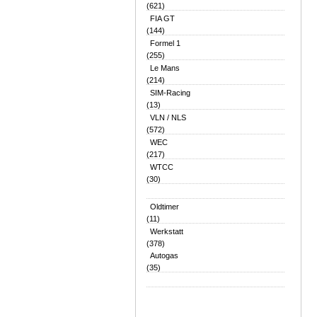
(621)
FIA GT
(144)
Formel 1
(255)
Le Mans
(214)
SIM-Racing
(13)
VLN / NLS
(572)
WEC
(217)
WTCC
(30)
Oldtimer
(11)
Werkstatt
(378)
Autogas
(35)