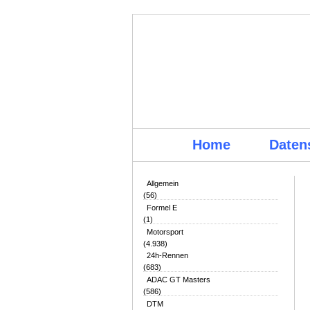
Home
Daten
Allgemein
(56)
Formel E
(1)
Motorsport
(4.938)
24h-Rennen
(683)
ADAC GT Masters
(586)
DTM