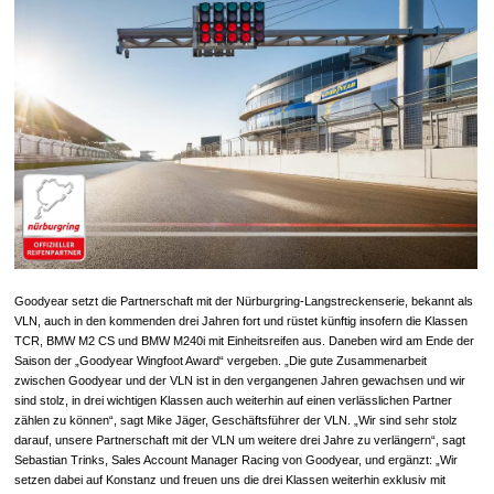
Goodyear setzt die Partnerschaft mit der Nürburgring-Langstreckenserie, bekannt als
VLN, auch in den kommenden drei Jahren fort und rüstet künftig insofern die Klassen
TCR, BMW M2 CS und BMW M240i mit Einheitsreifen aus. Daneben wird am Ende der
Saison der „Goodyear Wingfoot Award“ vergeben. „Die gute Zusammenarbeit
zwischen Goodyear und der VLN ist in den vergangenen Jahren gewachsen und wir
sind stolz, in drei wichtigen Klassen auch weiterhin auf einen verlässlichen Partner
zählen zu können“, sagt Mike Jäger, Geschäftsführer der VLN. „Wir sind sehr stolz
darauf, unsere Partnerschaft mit der VLN um weitere drei Jahre zu verlängern“, sagt
Sebastian Trinks, Sales Account Manager Racing von Goodyear, und ergänzt: „Wir
setzen dabei auf Konstanz und freuen uns die drei Klassen weiterhin exklusiv mit