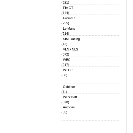
(621)
FIA GT
(144)
Formel 1
(255)
Le Mans
(214)
SIM-Racing
(13)
VLN / NLS
(572)
WEC
(217)
WTCC
(30)
Oldtimer
(11)
Werkstatt
(378)
Autogas
(35)