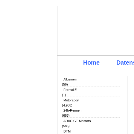
Home
Daten
Allgemein
(56)
Formel E
(1)
Motorsport
(4.938)
24h-Rennen
(683)
ADAC GT Masters
(586)
DTM