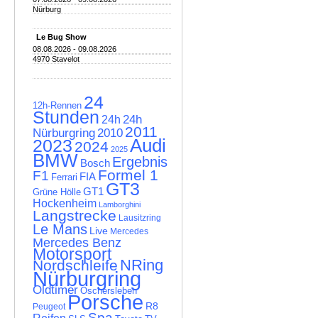
Nürburg
Le Bug Show
08.08.2026 - 09.08.2026
4970 Stavelot
24
12h-Rennen
Stunden
24h
24h
2011
Nürburgring
2010
Audi
2023
2024
2025
BMW
Ergebnis
Bosch
Formel 1
F1
FIA
Ferrari
GT3
GT1
Grüne Hölle
Hockenheim
Lamborghini
Langstrecke
Lausitzring
Le Mans
Live
Mercedes
Mercedes Benz
Motorsport
NRing
Nordschleife
Nürburgring
Oldtimer
Oschersleben
Porsche
R8
Peugeot
Spa