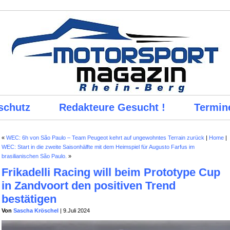
schutz
Redakteure Gesucht !
Termin
«
WEC: 6h von São Paulo – Team Peugeot kehrt auf ungewohntes Terrain zurück
|
Home
|
WEC: Start in die zweite Saisonhälfte mit dem Heimspiel für Augusto Farfus im
brasilianischen São Paulo.
»
Frikadelli Racing will beim Prototype Cup
in Zandvoort den positiven Trend
bestätigen
Von
Sascha Kröschel
| 9.Juli 2024