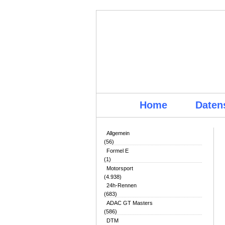
Home
Daten
Allgemein
(56)
Formel E
(1)
Motorsport
(4.938)
24h-Rennen
(683)
ADAC GT Masters
(586)
DTM