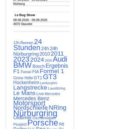
Nürburg
Le Bug Show
08.08.2026 - 09.08.2026
4970 Stavelot
24
12h-Rennen
Stunden
24h
24h
2011
Nürburgring
2010
Audi
2023
2024
2025
BMW
Ergebnis
Bosch
Formel 1
F1
FIA
Ferrari
GT3
GT1
Grüne Hölle
Hockenheim
Lamborghini
Langstrecke
Lausitzring
Le Mans
Live
Mercedes
Mercedes Benz
Motorsport
NRing
Nordschleife
Nürburgring
Oldtimer
Oschersleben
Porsche
R8
Peugeot
Spa