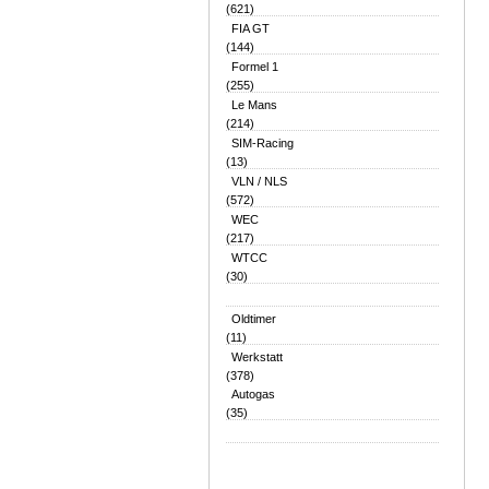
(621)
FIA GT
(144)
Formel 1
(255)
Le Mans
(214)
SIM-Racing
(13)
VLN / NLS
(572)
WEC
(217)
WTCC
(30)
Oldtimer
(11)
Werkstatt
(378)
Autogas
(35)