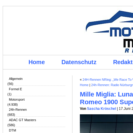
Home
Datenschutz
Redakt
Allgemein
«
24H-Rennen NRing: „We Race To Wi
(56)
Home
|
24h-Rennen: Radio Nürburgr
Formel E
Mille Miglia: Lun
(1)
Motorsport
Romeo 1900 Supe
(4.938)
Von
Sascha Kröschel
| 17.Juni
24h-Rennen
(683)
ADAC GT Masters
(586)
DTM