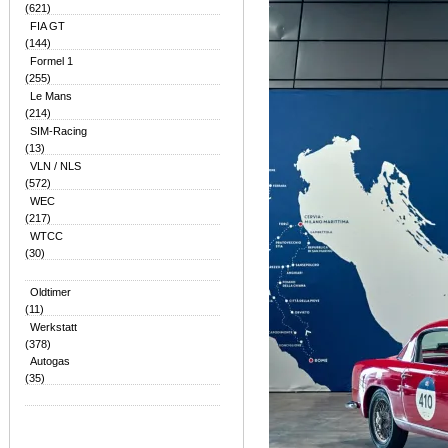
(621)
FIA GT
(144)
Formel 1
(255)
Le Mans
(214)
SIM-Racing
(13)
VLN / NLS
(572)
WEC
(217)
WTCC
(30)
Oldtimer
(11)
Werkstatt
(378)
Autogas
(35)