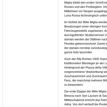
Miglia bildet den ersten Schritt 
Romeo und den Profiseglern. Höh
Mittelmeer vor Neapel ausgetra
Luna Rossa technologisch unters
Im Vorfeld der Mille Miglia werd
Besatzungen einer strengen Kont
Fahrzeugmodelle zugelassen, di
durchgeführten Straßenrennen m
damals werden die Oldtimer nach
Plombe gekennzeichnet. Damit so
der damals nonstop zurückzuleg
ganze Auto tauschten.
Auch der Alfa Romeo 1900 Supe
traditionellen Bleisiegel an der
Hintergrund der Piazza della Vit
vorgenommene Verplombung wird
Zuschauerinnen und Zuschauern ve
Fans, die manchmal mehrere Mil
zu bewundern.
Die erste Etappe der Mille Migli
Brescia nach San Lazzaro di Sa
Mittwochabend erreicht das Feld
Adria. Von dort verläuft die Ro