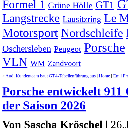
G
Formel 1
GT1
Grüne Hölle
Langstrecke
Le M
Lausitzring
Motorsport
Nordschleife
Porsche
Oschersleben
Peugeot
VLN
WM
Zandvoort
«
Audi Kundenteam baut GT4-Tabellenführung aus
|
Home
|
Emil Fr
Porsche entwickelt 911
der Saison 2026
Von
Sascha Kröschel
| 26.