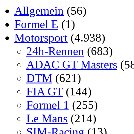
Allgemein
(56)
Formel E
(1)
Motorsport
(4.938)
24h-Rennen
(683)
ADAC GT Masters
(5
DTM
(621)
FIA GT
(144)
Formel 1
(255)
Le Mans
(214)
SIM-Racing
(13)