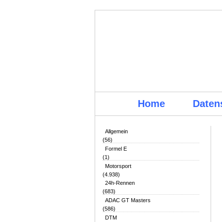
Home
Daten
Allgemein
(56)
Formel E
(1)
Motorsport
(4.938)
24h-Rennen
(683)
ADAC GT Masters
(586)
DTM