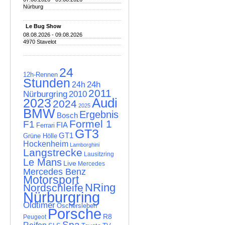
Nürburg
Le Bug Show
08.08.2026 - 09.08.2026
4970 Stavelot
24
12h-Rennen
Stunden
24h
24h
2011
Nürburgring
2010
Audi
2023
2024
2025
BMW
Ergebnis
Bosch
Formel 1
F1
FIA
Ferrari
GT3
GT1
Grüne Hölle
Hockenheim
Lamborghini
Langstrecke
Lausitzring
Le Mans
Live
Mercedes
Mercedes Benz
Motorsport
NRing
Nordschleife
Nürburgring
Oldtimer
Oschersleben
Porsche
R8
Peugeot
Spa