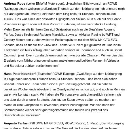
Andreas Roos
(Leiter BMW M Motorsport): „Herzlichen Glückwunsch an ROWE
Racing zu einem weiteren großartigen Triumph auf dem Nürburgring! Ich erinnere mich
nur allzu gerne an unsere Feier nach dem Sieg beim 24-Stunden-Rennen im Juni
zurück. Das war eines der absoluten Highlights der Saison. Nun auch auf der Grand-
Prix-Strecke ganz oben auf dem Podium zu stehen, ist eine sehr starke Leistung.
Vielen Dank an alle für ihren Einsatz! Gratulation auch an die Siegfahrer Augusto
Farfus, Jesse Krohn und Raffaele Marciello, sowie an AlManar Racing by WRT und
Century Motorsport zu den weiteren Podiumsplätzen mit dem BMW M4 GT3 EVO.
Schade, dass es für die #32 Crew des Teams WRT nicht gut gelaufen ist. Das ist im
Titelrennen ein Rückschlag, aber wir haben sowohl im Endurance and auch im Sprint
Cup noch je ein Event zu absolvieren und nach wie vor alle Chancen. Wir werden das
Ergebnis vom Nürburgring gemeinsam analysieren und bei den Rennen in Valencia
und Barcelona stärker zurückkommen.“
Hans-Peter Naundorf
(Teamchef ROWE Racing): „Zwei Siege auf dem Nürburgring
in Folge nach unserem Triumph beim 24-Stunden-Rennen – das kann sich sehen
lassen! Fahrer und Team haben eine super Leistung gebracht und ein nahezu
perfektes Wochenende absolviert. Im Qualifying lief es schon gut, und auch im Rennen
waren wir konstant stark. Wir haben die Führung zwar zwischenzeitlich verloren, sie
uns aber durch unsere Strategie, den letzten Stopp etwas später zu machen, um
eventuell eine Gelbphase zu erwischen, wieder zurückgeholt. Wir sind nach der
Sommerpause wieder sehr gut reingekommen und freuen uns jetzt auf das
Saisonfinale in Barcelona.“
Augusto Farfus
(#98 BMW M4 GT3 EVO, ROWE Racing, 1. Platz): „Der Nürburgring
war in dieser Saison sehr gut zu uns! Ein Sieg auf der kurzen, einer auf der langen