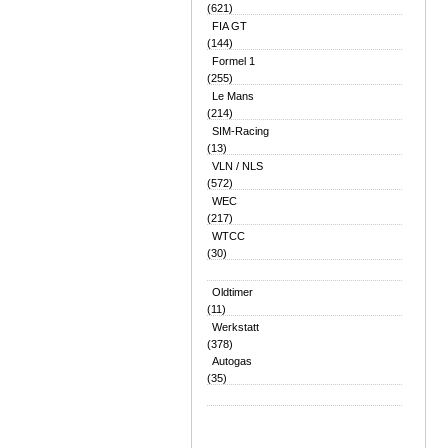
(621)
FIA GT
(144)
Formel 1
(255)
Le Mans
(214)
SIM-Racing
(13)
VLN / NLS
(572)
WEC
(217)
WTCC
(30)
Oldtimer
(11)
Werkstatt
(378)
Autogas
(35)