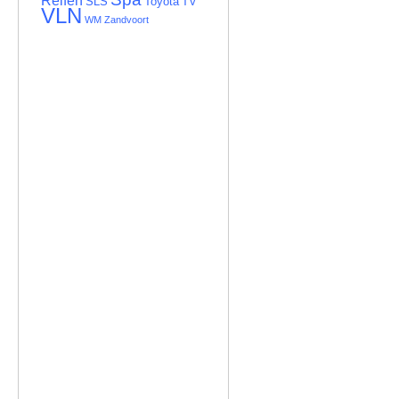
Reifen
SLS
TV
Toyota
VLN
WM
Zandvoort