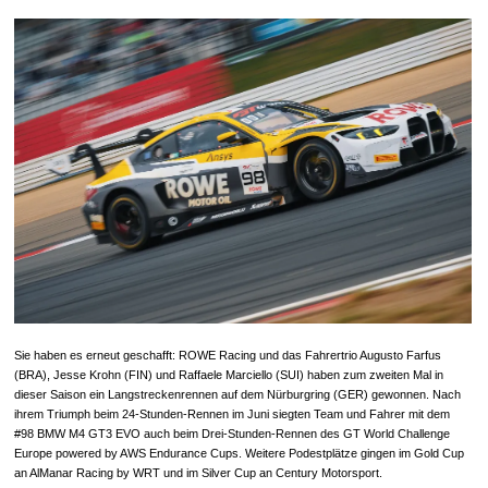
Sie haben es erneut geschafft: ROWE Racing und das Fahrertrio Augusto Farfus
(BRA), Jesse Krohn (FIN) und Raffaele Marciello (SUI) haben zum zweiten Mal in
dieser Saison ein Langstreckenrennen auf dem Nürburgring (GER) gewonnen. Nach
ihrem Triumph beim 24-Stunden-Rennen im Juni siegten Team und Fahrer mit dem
#98 BMW M4 GT3 EVO auch beim Drei-Stunden-Rennen des GT World Challenge
Europe powered by AWS Endurance Cups. Weitere Podestplätze gingen im Gold Cup
an AlManar Racing by WRT und im Silver Cup an Century Motorsport.