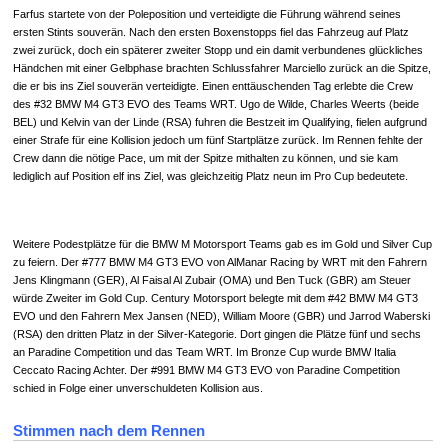
Farfus startete von der Poleposition und verteidigte die Führung während seines
ersten Stints souverän. Nach den ersten Boxenstopps fiel das Fahrzeug auf Platz
zwei zurück, doch ein späterer zweiter Stopp und ein damit verbundenes glückliches
Händchen mit einer Gelbphase brachten Schlussfahrer Marciello zurück an die Spitze,
die er bis ins Ziel souverän verteidigte. Einen enttäuschenden Tag erlebte die Crew
des #32 BMW M4 GT3 EVO des Teams WRT. Ugo de Wilde, Charles Weerts (beide
BEL) und Kelvin van der Linde (RSA) fuhren die Bestzeit im Qualifying, fielen aufgrund
einer Strafe für eine Kollision jedoch um fünf Startplätze zurück. Im Rennen fehlte der
Crew dann die nötige Pace, um mit der Spitze mithalten zu können, und sie kam
lediglich auf Position elf ins Ziel, was gleichzeitig Platz neun im Pro Cup bedeutete.
Weitere Podestplätze für die BMW M Motorsport Teams gab es im Gold und Silver Cup
zu feiern. Der #777 BMW M4 GT3 EVO von AlManar Racing by WRT mit den Fahrern
Jens Klingmann (GER), Al Faisal Al Zubair (OMA) und Ben Tuck (GBR) am Steuer
würde Zweiter im Gold Cup. Century Motorsport belegte mit dem #42 BMW M4 GT3
EVO und den Fahrern Mex Jansen (NED), William Moore (GBR) und Jarrod Waberski
(RSA) den dritten Platz in der Silver-Kategorie. Dort gingen die Plätze fünf und sechs
an Paradine Competition und das Team WRT. Im Bronze Cup wurde BMW Italia
Ceccato Racing Achter. Der #991 BMW M4 GT3 EVO von Paradine Competition
schied in Folge einer unverschuldeten Kollision aus.
Stimmen nach dem Rennen