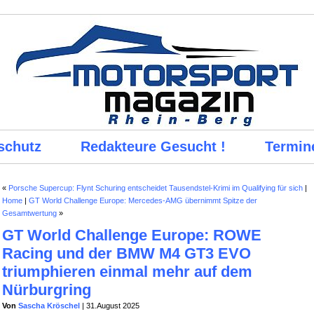
schutz
Redakteure Gesucht !
Termin
«
Porsche Supercup: Flynt Schuring entscheidet Tausendstel-Krimi im Qualifying für sich
|
Home
|
GT World Challenge Europe: Mercedes-AMG übernimmt Spitze der
Gesamtwertung
»
GT World Challenge Europe: ROWE
Racing und der BMW M4 GT3 EVO
triumphieren einmal mehr auf dem
Nürburgring
Von
Sascha Kröschel
| 31.August 2025