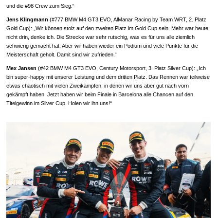
und die #98 Crew zum Sieg.“
Jens Klingmann
(#777 BMW M4 GT3 EVO, AlManar Racing by Team WRT, 2. Platz
Gold Cup): „Wir können stolz auf den zweiten Platz im Gold Cup sein. Mehr war heute
nicht drin, denke ich. Die Strecke war sehr rutschig, was es für uns alle ziemlich
schwierig gemacht hat. Aber wir haben wieder ein Podium und viele Punkte für die
Meisterschaft geholt. Damit sind wir zufrieden.“
Mex Jansen
(#42 BMW M4 GT3 EVO, Century Motorsport, 3. Platz Silver Cup): „Ich
bin super-happy mit unserer Leistung und dem dritten Platz. Das Rennen war teilweise
etwas chaotisch mit vielen Zweikämpfen, in denen wir uns aber gut nach vorn
gekämpft haben. Jetzt haben wir beim Finale in Barcelona alle Chancen auf den
Titelgewinn im Silver Cup. Holen wir ihn uns!“