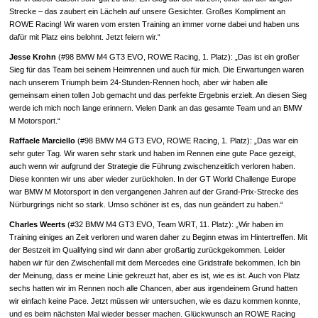
Strecke – das zaubert ein Lächeln auf unsere Gesichter. Großes Kompliment an
ROWE Racing! Wir waren vom ersten Training an immer vorne dabei und haben uns
dafür mit Platz eins belohnt. Jetzt feiern wir.“
Jesse Krohn
(#98 BMW M4 GT3 EVO, ROWE Racing, 1. Platz): „Das ist ein großer
Sieg für das Team bei seinem Heimrennen und auch für mich. Die Erwartungen waren
nach unserem Triumph beim 24-Stunden-Rennen hoch, aber wir haben alle
gemeinsam einen tollen Job gemacht und das perfekte Ergebnis erzielt. An diesen Sieg
werde ich mich noch lange erinnern. Vielen Dank an das gesamte Team und an BMW
M Motorsport.“
Raffaele Marciello
(#98 BMW M4 GT3 EVO, ROWE Racing, 1. Platz): „Das war ein
sehr guter Tag. Wir waren sehr stark und haben im Rennen eine gute Pace gezeigt,
auch wenn wir aufgrund der Strategie die Führung zwischenzeitlich verloren haben.
Diese konnten wir uns aber wieder zurückholen. In der GT World Challenge Europe
war BMW M Motorsport in den vergangenen Jahren auf der Grand-Prix-Strecke des
Nürburgrings nicht so stark. Umso schöner ist es, das nun geändert zu haben.“
Charles Weerts
(#32 BMW M4 GT3 EVO, Team WRT, 11. Platz): „Wir haben im
Training einiges an Zeit verloren und waren daher zu Beginn etwas im Hintertreffen. Mit
der Bestzeit im Qualifying sind wir dann aber großartig zurückgekommen. Leider
haben wir für den Zwischenfall mit dem Mercedes eine Gridstrafe bekommen. Ich bin
der Meinung, dass er meine Linie gekreuzt hat, aber es ist, wie es ist. Auch von Platz
sechs hatten wir im Rennen noch alle Chancen, aber aus irgendeinem Grund hatten
wir einfach keine Pace. Jetzt müssen wir untersuchen, wie es dazu kommen konnte,
und es beim nächsten Mal wieder besser machen. Glückwunsch an ROWE Racing