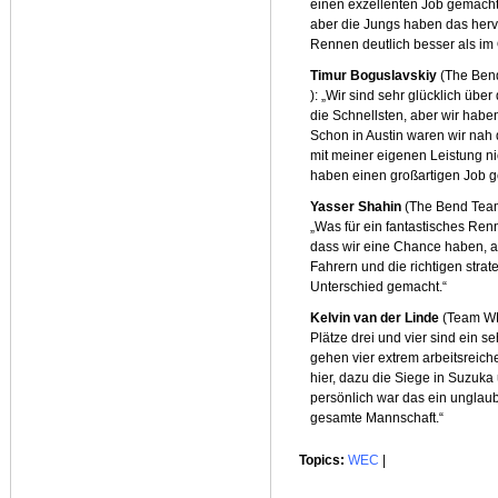
einen exzellenten Job gemacht
aber die Jungs haben das her
Rennen deutlich besser als im Q
Timur Boguslavskiy
(The Ben
): „Wir sind sehr glücklich üb
die Schnellsten, aber wir haben
Schon in Austin waren wir nah d
mit meiner eigenen Leistung ni
haben einen großartigen Job g
Yasser Shahin
(The Bend Team
„Was für ein fantastisches Renn
dass wir eine Chance haben, ab
Fahrern und die richtigen str
Unterschied gemacht.“
Kelvin van der Linde
(Team WR
Plätze drei und vier sind ein 
gehen vier extrem arbeitsreic
hier, dazu die Siege in Suzuka
persönlich war das ein unglaubl
gesamte Mannschaft.“
Topics:
WEC
|