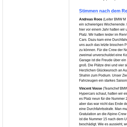
Stimmen nach dem R
Andreas Roos
(Leiter BMW M M
ein schwieriges Wochenende. 
hier vor einem Jahr hatten wir 
Platz. Wir hatten leider im Re
Cars. Dazu kam eine Durchfahrt
uns auch das letzte bisschen P
zu können. Für die Crew der Nu
zweimal unverschuldet eine Kol
Garage ist die Freude über e
groß. Die Plätze drei und vier 
Herzlichen Glückwunsch an Aug
Shahin zum Podium. Unser Ziel 
Fahrzeugen ein starkes Saisonf
Vincent Vosse
(Teamchef BMW
Hypercars schaut, hatten wir 
es Platz neun für die Nummer 2
aber das war nicht das Ende de
eine Durchfahrtsstrafe. Man mus
Gratulation an die Alpine-Crew
ist die Nummer 15 nach dem Unf
beschädigt. Wie es aussieht, 