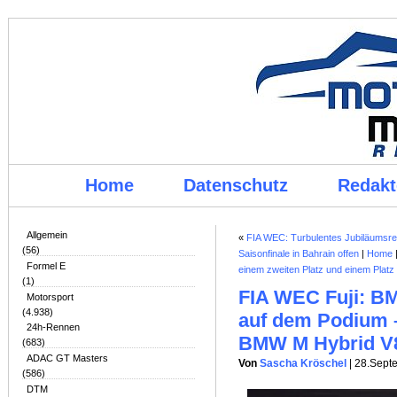
Home
Datenschutz
Redakt
Allgemein
«
FIA WEC: Turbulentes Jubiläumsren
(56)
Saisonfinale in Bahrain offen
|
Home
Formel E
einem zweiten Platz und einem Platz
(1)
FIA WEC Fuji: B
Motorsport
(4.938)
auf dem Podium –
24h-Rennen
BMW M Hybrid V
(683)
ADAC GT Masters
Von
Sascha Kröschel
| 28.Sept
(586)
DTM