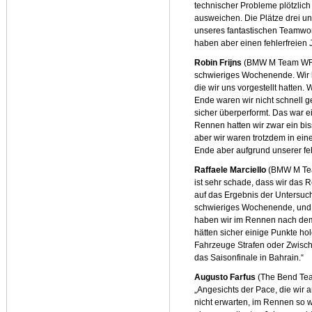
technischer Probleme plötzlich
ausweichen. Die Plätze drei u
unseres fantastischen Teamwork
haben aber einen fehlerfreien 
Robin Frijns
(BMW M Team WRT, 
schwieriges Wochenende. Wir h
die wir uns vorgestellt hatten
Ende waren wir nicht schnell ge
sicher überperformt. Das war e
Rennen hatten wir zwar ein bi
aber wir waren trotzdem in ein
Ende aber aufgrund unserer fe
Raffaele Marciello
(BMW M Tea
ist sehr schade, dass wir das
auf das Ergebnis der Untersuch
schwieriges Wochenende, und 
haben wir im Rennen nach dem
hätten sicher einige Punkte ho
Fahrzeuge Strafen oder Zwischen
das Saisonfinale in Bahrain.“
Augusto Farfus
(The Bend Tea
„Angesichts der Pace, die wir
nicht erwarten, im Rennen so 