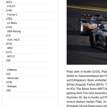
(621)
FIA GT
(144)
Formel 1
(255)
Le Mans
(214)
SIM-Racing
(13)
VLN / NLS
(572)
WEC
(217)
WTCC
(30)
Oldtimer
Platz zwei in Austin (USA), Pl
(11)
bleibt im Saisonendspurt der
Werkstatt
auf Erfolgskurs. Beim vorletzt
(378)
fuhren Augusto Farfus (BRA), 
Autogas
im #31 The Bend Team WRT BM
(35)
gelang dem Trio eine beeindruc
Nummer 46, die in Austin auf P
erneut starken vierten Platz. 
M Hybrid V8 auf Rang neun in