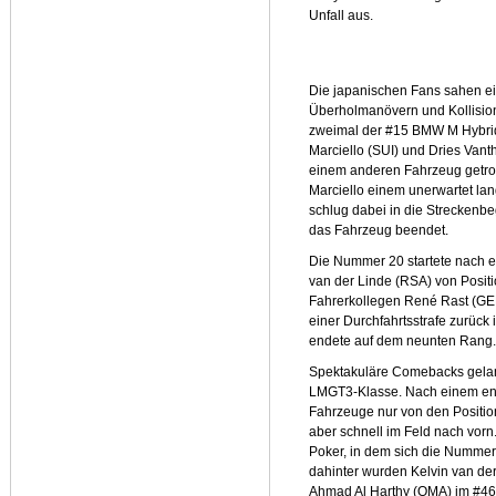
Unfall aus.
Die japanischen Fans sahen ei
Überholmanövern und Kollision
zweimal der #15 BMW M Hybri
Marciello (SUI) und Dries Van
einem anderen Fahrzeug getro
Marciello einem unerwartet l
schlug dabei in die Streckenb
das Fahrzeug beendet.
Die Nummer 20 startete nach 
van der Linde (RSA) von Positi
Fahrerkollegen René Rast (GER
einer Durchfahrtsstrafe zurück
endete auf dem neunten Rang.
Spektakuläre Comebacks gel
LMGT3-Klasse. Nach einem ent
Fahrzeuge nur von den Position
aber schnell im Feld nach vorn
Poker, in dem sich die Nummer 
dahinter wurden Kelvin van der
Ahmad Al Harthy (OMA) im #4