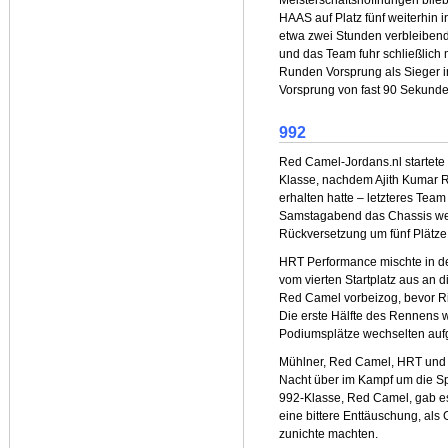
Meisterschaftshoffnungen blie
HAAS auf Platz fünf weiterhin 
etwa zwei Stunden verbleibend
und das Team fuhr schließlich 
Runden Vorsprung als Sieger in
Vorsprung von fast 90 Sekunde
992
Red Camel-Jordans.nl startete
Klasse, nachdem Ajith Kumar R
erhalten hatte – letzteres Tea
Samstagabend das Chassis wec
Rückversetzung um fünf Plätze 
HRT Performance mischte in de
vom vierten Startplatz aus an 
Red Camel vorbeizog, bevor Ri
Die erste Hälfte des Rennens 
Podiumsplätze wechselten aufg
Mühlner, Red Camel, HRT und 
Nacht über im Kampf um die Spi
992-Klasse, Red Camel, gab e
eine bittere Enttäuschung, als
zunichte machten.