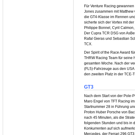
Für Venture Racing gewannen 
Jones zusammen mit Matthew 
die GT4-Klasse im Rennen und 
sicherte sich der Vortex mit d
Philippe Bonnel, Cyril Calmon, 
Der Cupra TCR DSG von AsBest
Rafal Gieras und Sebastian Sc
TCX.
Der Spirit of the Race Award 
THRW Racing Team für seine 
gesamten Woche. Nach der vers
(FL5)-Fahrzeuge aus den USA a
den zweiten Platz in der TCE-
GT3
Nach dem Start von der Pole-Po
Maro Engel von TFT Racing i
Startnummer 28 in Führung und
Proton Huber Porsche von Bac
nach 45 Minuten, als die Stra
folgenden Stunden und bis in 
Konkurrenten auf sich aufmer
Mercedes, der Ferrari 296 GT3