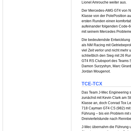
Lionel Amrouche weiter aus.
Der Mercedes-AMG GT4 von NM 
Klasse von der PolePosition aus
ersten Runden einen komfortab
aufeinander folgenden Code-6
mit seinem Mercedes Probleme 
Die bedeutendste Entwicklung 
als NM Racing mit Getriebepr
viel Zeit verlor und nicht mehr
schließlich den Sieg mit 26 
GT4 RS Clubsport des Teams S
Damon Surzyshyn, Marc Girard,
Jordan Mougenot.
TCE-TCX
Das Team J-Mec Engineering sta
zunächst mit Kevin Clark am 
Klasse an, doch Conrad Tox Le
718 Cayman GT4 CS (982) mit 
Führung – bis ein Problem mit 
Dreiviertelstunde nach Rennbeg
J-Mec übernahm die Führung un