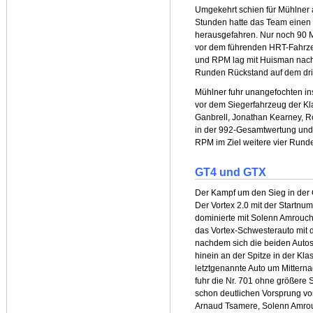
Umgekehrt schien für Mühlner a
Stunden hatte das Team einen 
herausgefahren. Nur noch 90 
vor dem führenden HRT-Fahrzeu
und RPM lag mit Huisman nach 
Runden Rückstand auf dem drit
Mühlner fuhr unangefochten in
vor dem Siegerfahrzeug der Kl
Ganbrell, Jonathan Kearney, R
in der 992-Gesamtwertung und 
RPM im Ziel weitere vier Rund
GT4 und GTX
Der Kampf um den Sieg in der G
Der Vortex 2.0 mit der Startn
dominierte mit Solenn Amrouc
das Vortex-Schwesterauto mit 
nachdem sich die beiden Autos
hinein an der Spitze in der Kl
letztgenannte Auto um Mittern
fuhr die Nr. 701 ohne größere 
schon deutlichen Vorsprung vor
Arnaud Tsamere, Solenn Amro