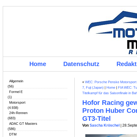
Home
Datenschutz
Redakt
Allgemein
«
WEC: Porsche Penske Motorsport b
(56)
7, Fuji (Japan)
|
Home
|
FIA WEC: Tu
Formel E
Titelkampf für das Saisonfinale in Bah
(1)
Hofor Racing gew
Motorsport
(4.938)
Proton Huber Com
24h-Rennen
GT3-Titel
(683)
ADAC GT Masters
Von
Sascha Kröschel
| 28.Sept
(586)
DTM