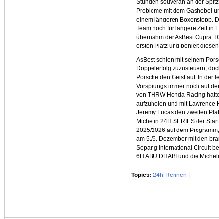
Stunden souverän an der Spitz
Probleme mit dem Gashebel u
einem längeren Boxenstopp. D
Team noch für längere Zeit in 
übernahm der AsBest Cupra T
ersten Platz und behielt diese
AsBest schien mit seinem Pors
Doppelerfolg zuzusteuern, doc
Porsche den Geist auf. In der 
Vorsprungs immer noch auf den
von THRW Honda Racing hatte 
aufzuholen und mit Lawrence H
Jeremy Lucas den zweiten Platz
Michelin 24H SERIES der Start
2025/2026 auf dem Programm, e
am 5./6. Dezember mit den b
Sepang International Circuit b
6H ABU DHABI und die Micheli
Topics:
24h-Rennen
|