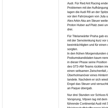
Audi. Für Red Ant Racing ende
Problemen mit der Aufhängung
lagen die Audi R8 an der Spit
vor den Fahrzeugen von Juta u
Alex Arkin Aka am Steuer weite
Proton Huber auf Platz zwei u
drei.
Für Titelanwärter Praha gab es
mit der Servolenkung kurz vor d
beeinträchtigten und für einen
sorgten.
In den frühen Morgenstunden d
Podiumskandidaten kaum nenn
in dieser Phase seine Positi
des GT3-AM-Teams rückten imm
einen seltsamen Zwischenfall, 
Überholmanöver eines Hinterm
landete. Nachdem er sich wied
Engel das Steuer und versucht
an Paque übergab.
Nur drei Stunden vor Schluss f
Vorsprung, Viljoen lag mit dem 
führende Continental Audi mit 