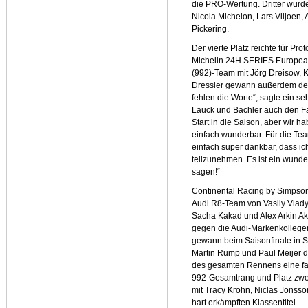
die PRO-Wertung. Dritter wur
Nicola Michelon, Lars Viljoen
Pickering.
Der vierte Platz reichte für Pr
Michelin 24H SERIES European
(992)-Team mit Jörg Dreisow, 
Dressler gewann außerdem den
fehlen die Worte“, sagte ein s
Lauck und Bachler auch den Fah
Start in die Saison, aber wir h
einfach wunderbar. Für die Tea
einfach super dankbar, dass i
teilzunehmen. Es ist ein wunde
sagen!“
Continental Racing by Simpson
Audi R8-Team von Vasily Vladyk
Sacha Kakad und Alex Arkin Aka
gegen die Audi-Markenkollegen
gewann beim Saisonfinale in Sp
Martin Rump und Paul Meijer 
des gesamten Rennens eine fant
992-Gesamtrang und Platz zwei
mit Tracy Krohn, Niclas Jonss
hart erkämpften Klassentitel.