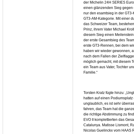
der Michelin 24H SERIES Eur
einen glänzenden Sieg gegen di
nur den esamtsieg in der GT3-
GT3-AM-Kategorie. Mit einer d
das Schweizer Team, bestehe
Prinz, ihrem Vater Michael Kroll
diesem Sieg einen Meilenstein
der erste Gesamtsieg des Team
erste GT3-Rennen, bei dem wi
haben wir wieder gewonnen, als
nach dem Fallen der Zielflagg
möglich gemacht, mit diesem Te
ein Team aus Vater, Tochter u
Familie.“
Torsten Kratz fügte hinzu: „Ung
hatten auf einen Podiumsplatz 
unglaublich, es ist sehr überra
fahren, das Team hat die ganze
die richtige Abstimmung zu fin
EVO II komplettierten das Ges
Catalunya. Matisse Lismont, 
Nicolas Guelinckx vom HAAS R