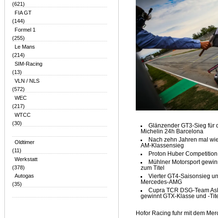
(621)
FIA GT
(144)
Formel 1
(255)
Le Mans
(214)
SIM-Racing
(13)
VLN / NLS
(572)
WEC
(217)
WTCC
(30)
Glänzender GT3-Sieg für
Michelin 24h Barcelona
Nach zehn Jahren mal wie
Oldtimer
AM-Klassensieg
(11)
Proton Huber Competition 
Werkstatt
Mühlner Motorsport gewin
(378)
zum Titel
Autogas
Vierter GT4-Saisonsieg un
Mercedes-AMG
(35)
Cupra TCR DSG-Team AsBe
gewinnt GTX-Klasse und -Tit
Hofor Racing fuhr mit dem M