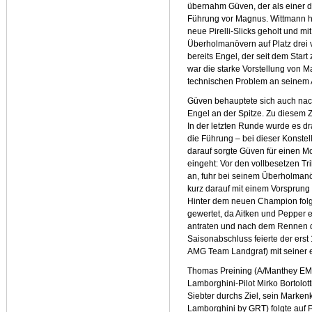
übernahm Güven, der als einer de
Führung vor Magnus. Wittmann ha
neue Pirelli-Slicks geholt und mi
Überholmanövern auf Platz drei v
bereits Engel, der seit dem Star
war die starke Vorstellung von M
technischen Problem an seinem 
Güven behauptete sich auch nac
Engel an der Spitze. Zu diesem Z
In der letzten Runde wurde es d
die Führung – bei dieser Konste
darauf sorgte Güven für einen M
eingeht: Vor den vollbesetzen Tr
an, fuhr bei seinem Überholmanö
kurz darauf mit einem Vorsprung 
Hinter dem neuen Champion folgt
gewertet, da Aitken und Pepper e
antraten und nach dem Rennen dis
Saisonabschluss feierte der er
AMG Team Landgraf) mit seiner e
Thomas Preining (A/Manthey EM
Lamborghini-Pilot Mirko Bortolott
Siebter durchs Ziel, sein Marke
Lamborghini by GRT) folgte auf P