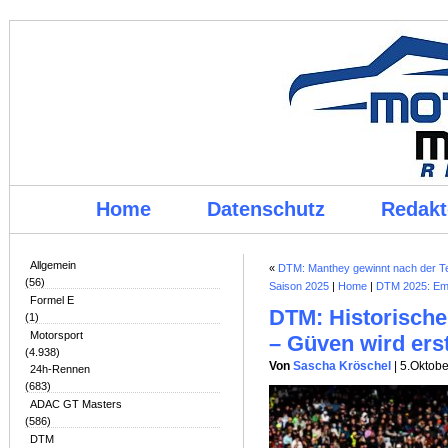
Home
Datenschutz
Redakt
Allgemein
«
DTM: Manthey gewinnt nach der Te
(56)
Saison 2025
|
Home
|
DTM 2025: Emi
Formel E
DTM: Historisch
(1)
Motorsport
– Güven wird ers
(4.938)
Von
Sascha Kröschel
| 5.Oktob
24h-Rennen
(683)
ADAC GT Masters
(586)
DTM