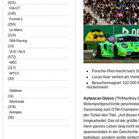
(621)
FIA GT
(144)
Formel 1
(255)
Le Mans
(214)
SIM-Racing
(13)
VLN / NLS
(572)
WEC
(217)
Porsche-Pilot macht nach Sie
WTCC
Lucas Auer verliert als Vie
(30)
Besuchermagnet: 102.000 M
Hockenheim
Oldtimer
(11)
Ayhancan Güven
(TR/Manthey E
Werkstatt
Motorsportgeschichte geschrieben
(378)
Saisonsieg zum DTM-Champion u
Autogas
der Türkei den Titel. „Auf diese
(35)
hingearbeitet. Das ist der größte
mein ganzes Leben lang nicht ve
spannendsten in der Geschichte
betrieben, sondern wollte einfa