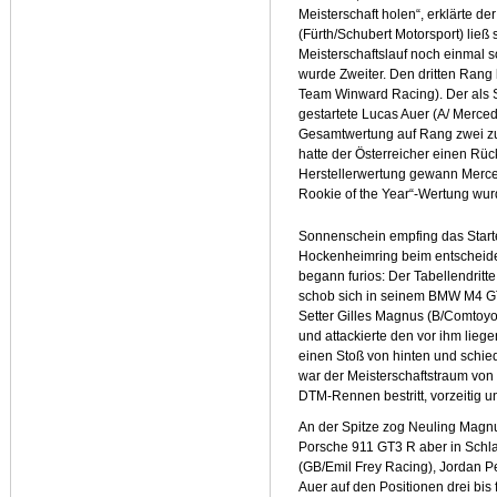
Meisterschaft holen“, erklärte 
(Fürth/Schubert Motorsport) lie
Meisterschaftslauf noch einmal so
wurde Zweiter. Den dritten Ra
Team Winward Racing). Der als 
gestartete Lucas Auer (A/ Merced
Gesamtwertung auf Rang zwei zu
hatte der Österreicher einen Rüc
Herstellerwertung gewann Merc
Rookie of the Year“-Wertung wur
Sonnenschein empfing das Start
Hockenheimring beim entscheid
begann furios: Der Tabellendrit
schob sich in seinem BMW M4 GT
Setter Gilles Magnus (B/Comtoyo
und attackierte den vor ihm lieg
einen Stoß von hinten und schie
war der Meisterschaftstraum von 
DTM-Rennen bestritt, vorzeitig 
An der Spitze zog Neuling Magnu
Porsche 911 GT3 R aber in Schlag
(GB/Emil Frey Racing), Jordan 
Auer auf den Positionen drei bis