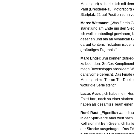
Motorsport) sicherte sich mit de
Paul (Dresden/Paul Motorsport) 
Startplatz 21 auf Position zehn vo
Marco Wittmann:
„Was für ein 
startet und am Ende um den Sieg 
Ich wollte unbedingt gewinnen, k
gesehen und bin an Ayhancan Gü
darauf kontern. Trotzdem ist der 
großartiges Ergebnis.“
Maro Engel:
„Wir können zufried
zu beenden. Großes Kompliment
mega Boxenstopps absolviert. Wir 
ganz vorne gereicht. Das Finale 
Motorsport mit Tür-an-Tür-Duelle
wofür die Serie steht.“
Lucas Auer:
„Ich habe mein Herz
Es ist hart, nach so einer starke
haben als gesamtes Team einen 
René Rast:
„Eigentlich war ich 
in der Spitzkehre aber weit na
Kollision mit Ben Green. Ich hät
der Strecke ausgetragen. Das fühl