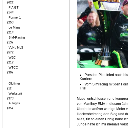
(621)
FIA GT
(144)
Formel 1
(255)
Le Mans
(214)
SIM-Racing
(13)
VLN / NLS
(572)
WEC
(217)
WTCC
(30)
Porsche-Pilot feiert nach h
Karriere
Oldtimer
Vom Simracing mit den For
Titel
(11)
Werkstatt
(378)
Mutig, entschlossen und kompro
Autogas
von Manthey EMA in diesem Jahr
(35)
Überholmanöver wenige Meter vor
Hockenheimring den Sieg und dam
alles, für so einen Erfolg habe i
Junge hätte ich mir niemals vor