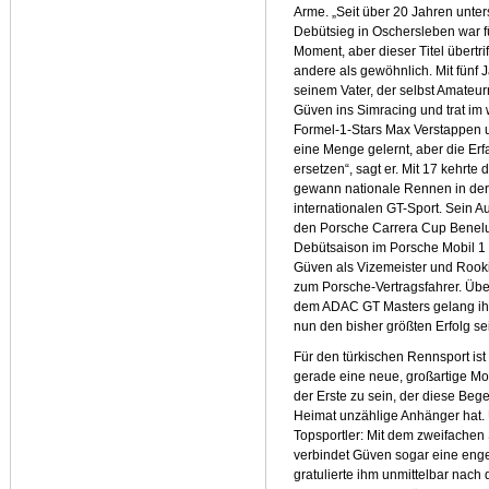
Arme. „Seit über 20 Jahren unter
Debütsieg in Oschersleben war f
Moment, aber dieser Titel übertrif
andere als gewöhnlich. Mit fünf J
seinem Vater, der selbst Amateur
Güven ins Simracing und trat im
Formel-1-Stars Max Verstappen u
eine Menge gelernt, aber die Erf
ersetzen“, sagt er. Mit 17 kehrte
gewann nationale Rennen in der 
internationalen GT-Sport. Sein Au
den Porsche Carrera Cup Benelux
Debütsaison im Porsche Mobil 1
Güven als Vizemeister und Rook
zum Porsche-Vertragsfahrer. Übe
dem ADAC GT Masters gelang ihm 
nun den bisher größten Erfolg sei
Für den türkischen Rennsport ist
gerade eine neue, großartige Moto
der Erste zu sein, der diese Bege
Heimat unzählige Anhänger hat. 
Topsportler: Mit dem zweifachen
verbindet Güven sogar eine enge
gratulierte ihm unmittelbar nach