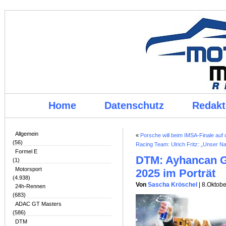
Home
Datenschutz
Redakt
Allgemein
«
Porsche will beim IMSA-Finale auf d
(56)
Racing Team: Ulrich Fritz: „Unser 
Formel E
DTM: Ayhancan G
(1)
Motorsport
2025 im Porträt
(4.938)
Von
Sascha Kröschel
| 8.Oktob
24h-Rennen
(683)
ADAC GT Masters
(586)
DTM