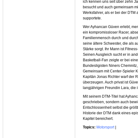
ich kennen uns seit über zehn Ja
besucht und auch gemeinsam mit 
Werksfahrer, als er bei der DTM
supportete.
Wer Ayhancan Güven erlebt, merk
ein kompromissloser Racer, abse
Familienmensch durch und durch.
seine ältere Schwester, die als 
Stärke sorgt. Ihr Mann ist Fitnes
Seinen Ausgleich sucht er in ande
Basketball-Fan zeigte er bei e
Bundesligisten Niners Chemnitz, 
Gemeinsam mit Center-Spieler 
Kapitän Jonas Richter warf der 
überzeugen. Auch privat ist Güven
langjährigen Freundin Lara, die 
Mit seinem DTM-Titel hat Ayhanc
geschrieben, sondern auch bewie
Entschlossenheit selbst die größ
Historie der DTM dank eines ep
Kapitel bereichert.
Topics:
Motorsport
|