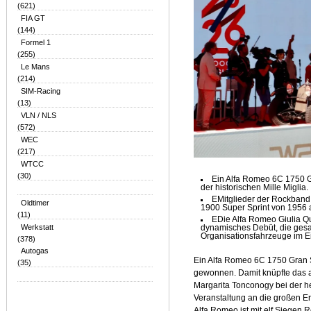
(621)
FIA GT
(144)
Formel 1
(255)
Le Mans
(214)
SIM-Racing
(13)
VLN / NLS
(572)
WEC
(217)
WTCC
(30)
Ein Alfa Romeo 6C 1750 G
der historischen Mille Miglia.
EMitglieder der Rockban
Oldtimer
1900 Super Sprint von 1956 
(11)
EDie Alfa Romeo Giulia Qua
Werkstatt
dynamisches Debüt, die gesam
Organisationsfahrzeuge im Ei
(378)
Autogas
Ein Alfa Romeo 6C 1750 Gran S
(35)
gewonnen. Damit knüpfte das 
Margarita Tonconogy bei der he
Veranstaltung an die großen Er
Alfa Romeo ist mit elf Siegen R