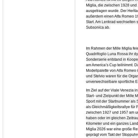
Miglia, die zwischen 1928 und 
ausgetragen wurde. Der Herita
außerdem einen Alfa Romeo 19
Start. Am Lenkrad wechselten s
Subsonica ab.
Im Rahmen der Mille Miglia fei
Quadrifoglio Luna Rossa ihr dy
Sonderserie entstand in Koope
am America’s Cup teilnimmt. D
Modellpalette von Alfa Romeo i
und Stelvio waren für die Orga
unverwechselbare sportliche E
Im Ziel auf der Viale Venezia i
Start- und Zielpunkt der Mille
Sport mit der Startnummer als S
als Gleichmäßigkeitsrallye für
zwischen 1927 und 1957 am u
haben oder im gleichen Zeitra
Kilometer und ein ganzes Land 
Miglia 2026 war eine große Rei
geprägt vom Takt der Stoppuh