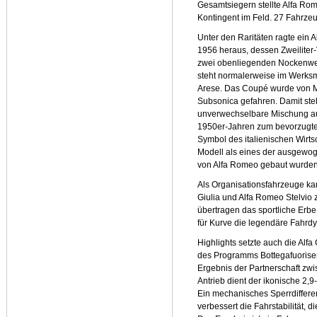
Gesamtsiegern stellte Alfa Ro
Kontingent im Feld. 27 Fahrze
Unter den Raritäten ragte ein
1956 heraus, dessen Zweiliter-
zwei obenliegenden Nockenwell
steht normalerweise im Werks
Arese. Das Coupé wurde von Mi
Subsonica gefahren. Damit steh
unverwechselbare Mischung aus
1950er-Jahren zum bevorzugte
Symbol des italienischen Wirts
Modell als eines der ausgewog
von Alfa Romeo gebaut wurden
Als Organisationsfahrzeuge k
Giulia und Alfa Romeo Stelvio
übertragen das sportliche Erbe
für Kurve die legendäre Fahrd
Highlights setzte auch die Alf
des Programms Bottegafuoriser
Ergebnis der Partnerschaft zw
Antrieb dient der ikonische 2,9
Ein mechanisches Sperrdifferen
verbessert die Fahrstabilität, d