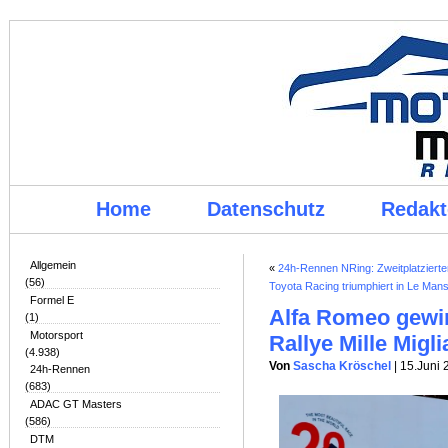
Home
Datenschutz
Redakt
Allgemein
«
24h-Rennen NRing: Zweitplatzierter 
(56)
Toyota Racing triumphiert in Le Man
Formel E
Alfa Romeo gewin
(1)
Motorsport
Rallye Mille Migli
(4.938)
Von
Sascha Kröschel
| 15.Juni
24h-Rennen
(683)
ADAC GT Masters
(586)
DTM