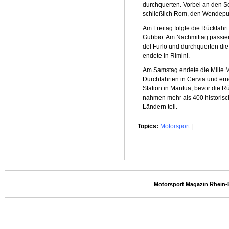
durchquerten. Vorbei an den S
schließlich Rom, den Wendepun
Am Freitag folgte die Rückfahrt
Gubbio. Am Nachmittag passier
del Furlo und durchquerten di
endete in Rimini.
Am Samstag endete die Mille M
Durchfahrten in Cervia und er
Station in Mantua, bevor die R
nahmen mehr als 400 historis
Ländern teil.
Topics:
Motorsport
|
Motorsport Magazin Rhein-