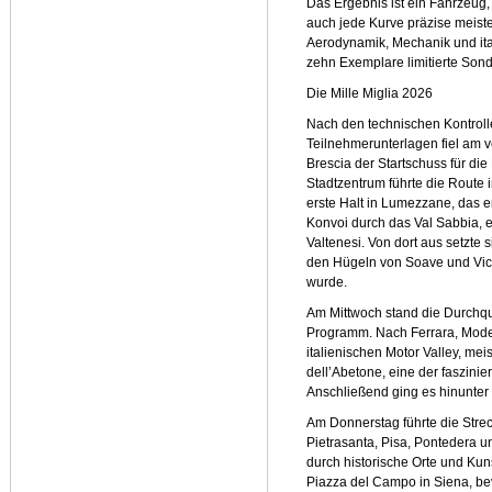
Das Ergebnis ist ein Fahrzeug, 
auch jede Kurve präzise meiste
Aerodynamik, Mechanik und ital
zehn Exemplare limitierte Sonde
Die Mille Miglia 2026
Nach den technischen Kontroll
Teilnehmerunterlagen fiel am 
Brescia der Startschuss für die
Stadtzentrum führte die Route 
erste Halt in Lumezzane, das er
Konvoi durch das Val Sabbia, 
Valtenesi. Von dort aus setzte s
den Hügeln von Soave und Vice
wurde.
Am Mittwoch stand die Durchqu
Programm. Nach Ferrara, Mode
italienischen Motor Valley, me
dell’Abetone, eine der faszini
Anschließend ging es hinunter
Am Donnerstag führte die Stre
Pietrasanta, Pisa, Pontedera u
durch historische Orte und Kun
Piazza del Campo in Siena, bev