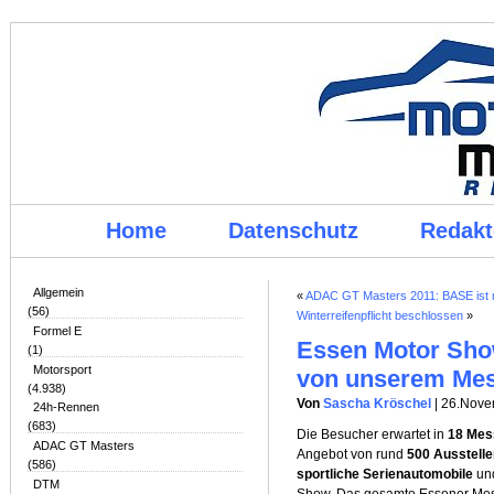
Home
Datenschutz
Redakt
Allgemein
«
ADAC GT Masters 2011: BASE ist n
(56)
Winterreifenpflicht beschlossen
»
Formel E
Essen Motor Show
(1)
Motorsport
von unserem Me
(4.938)
Von
Sascha Kröschel
| 26.Nov
24h-Rennen
(683)
Die Besucher erwartet in
18 Mes
ADAC GT Masters
Angebot von rund
500 Ausstelle
(586)
sportliche Serienautomobile
un
DTM