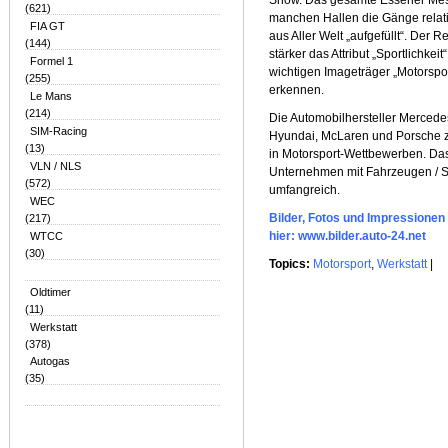
Show. Das gesamte Essener Messe
(621)
manchen Hallen die Gänge relati
FIA GT
aus Aller Welt „aufgefüllt“. Der
(144)
stärker das Attribut „Sportlichkei
Formel 1
wichtigen Imageträger „Motorspor
(255)
erkennen.
Le Mans
(214)
Die Automobilhersteller Mercede
SIM-Racing
Hyundai, McLaren und Porsche ze
(13)
in Motorsport-Wettbewerben. Das
VLN / NLS
Unternehmen mit Fahrzeugen / Stu
(572)
umfangreich.
WEC
Bilder, Fotos und Impressione
(217)
hier: www.bilder.auto-24.net
WTCC
(30)
Topics:
Motorsport
,
Werkstatt
|
Oldtimer
(11)
Werkstatt
(378)
Autogas
(35)