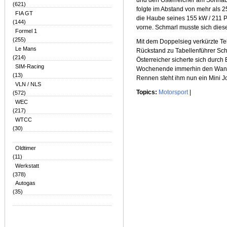
und den Österreicher am Sonnab
(621)
folgte im Abstand von mehr als 
FIA GT
die Haube seines 155 kW / 211 
(144)
vorne. Schmarl musste sich die
Formel 1
(255)
Mit dem Doppelsieg verkürzte Tek
Le Mans
Rückstand zu Tabellenführer Sch
(214)
Österreicher sicherte sich durc
SIM-Racing
Wochenende immerhin den Wande
(13)
Rennen steht ihm nun ein Mini J
VLN / NLS
Topics:
Motorsport
|
(572)
WEC
(217)
WTCC
(30)
Oldtimer
(11)
Werkstatt
(378)
Autogas
(35)