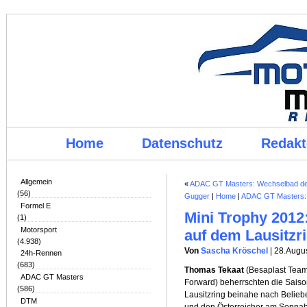
Home
Datenschutz
Redakt
Allgemein
«
ADAC GT Masters: Wechselbad der 
(56)
Gugger
|
Home
|
ADAC GT Masters: T
Formel E
Mini Trophy 2012
(1)
Motorsport
auf dem Lausitzr
(4.938)
Von
Sascha Kröschel
| 28.Augu
24h-Rennen
(683)
Thomas Tekaat
(Besaplast Tea
ADAC GT Masters
Forward) beherrschten die Sais
(586)
Lausitzring beinahe nach Beliebe
DTM