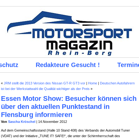
schutz
Redakteure Gesucht !
Termin
«
JRM stellt die 2013 Version des Nissan GT-R GT3 vor
|
Home
|
Deutschen Autofahrern
ist bei der Werkstattwahl die Qualität wichtiger als der Preis
»
Essen Motor Show: Besucher können sich
über den aktuellen Punktestand in
Flensburg informieren
Von
Sascha Kröschel
| 14.November 2012
Auf dem Gemeinschaftsstand (Halle 10 Stand 408) des Verbands der Automobil Tuner
(VDAT) und der Initiative „TUNE IT! SAFE!“, die unter der Schirmherrschaft des