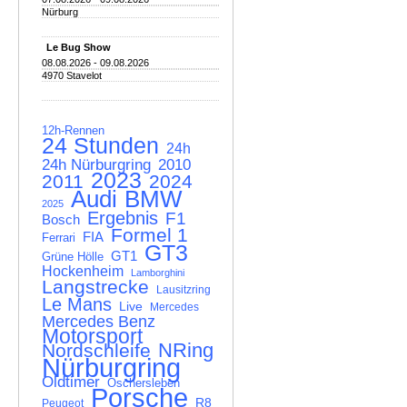
Nürburg
Le Bug Show
08.08.2026 - 09.08.2026
4970 Stavelot
12h-Rennen
24 Stunden
24h
24h Nürburgring
2010
2023
2011
2024
Audi
BMW
2025
Ergebnis
F1
Bosch
Formel 1
FIA
Ferrari
GT3
GT1
Grüne Hölle
Hockenheim
Lamborghini
Langstrecke
Lausitzring
Le Mans
Live
Mercedes
Mercedes Benz
Motorsport
NRing
Nordschleife
Nürburgring
Oldtimer
Oschersleben
Porsche
R8
Peugeot