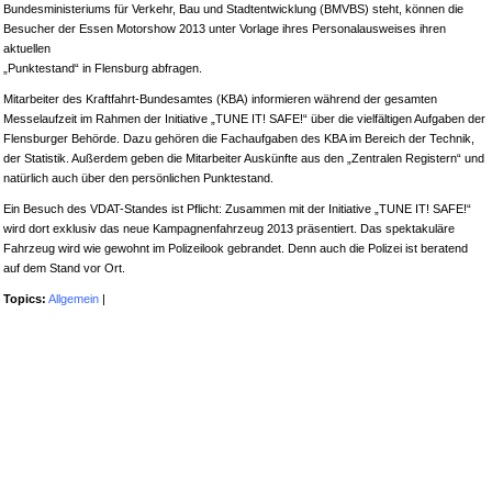
Bundesministeriums für Verkehr, Bau und Stadtentwicklung (BMVBS) steht, können die
Besucher der Essen Motorshow 2013 unter Vorlage ihres Personalausweises ihren
aktuellen
„Punktestand“ in Flensburg abfragen.
Mitarbeiter des Kraftfahrt-Bundesamtes (KBA) informieren während der gesamten
Messelaufzeit im Rahmen der Initiative „TUNE IT! SAFE!“
über die vielfältigen Aufgaben der
Flensburger Behörde. Dazu gehören die Fachaufgaben des KBA im Bereich der Technik,
der Statistik. Außerdem geben die Mitarbeiter Auskünfte aus den „Zentralen Registern“ und
natürlich auch über den persönlichen Punktestand.
Ein Besuch des VDAT-Standes ist Pflicht: Zusammen mit der Initiative „TUNE IT! SAFE!“
wird dort exklusiv das neue Kampagnenfahrzeug 2013 präsentiert. Das spektakuläre
Fahrzeug wird wie gewohnt im Polizeilook gebrandet. Denn auch die Polizei ist beratend
auf dem Stand vor Ort.
Topics:
Allgemein
|