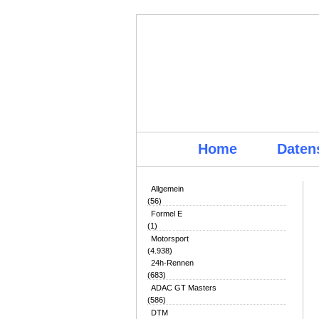
Home
Daten
Allgemein
(56)
Formel E
(1)
Motorsport
(4.938)
24h-Rennen
(683)
ADAC GT Masters
(586)
DTM