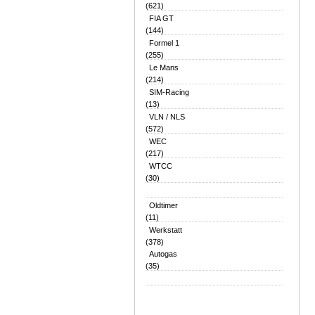
(621)
FIA GT
(144)
Formel 1
(255)
Le Mans
(214)
SIM-Racing
(13)
VLN / NLS
(572)
WEC
(217)
WTCC
(30)
Oldtimer
(11)
Werkstatt
(378)
Autogas
(35)