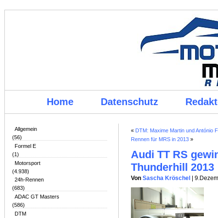
Home
Datenschutz
Redakt
Allgemein
«
DTM: Maxime Martin und António F
(56)
Rennen für MRS in 2013
»
Formel E
Audi TT RS gewi
(1)
Motorsport
Thunderhill 2013
(4.938)
Von
Sascha Kröschel
| 9.Deze
24h-Rennen
(683)
ADAC GT Masters
(586)
DTM