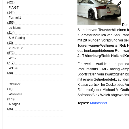
(621)
FIA GT
(144)
Formel 1
(255)
Der
Le Mans
Stunden von
Thunderhill
einen b
(214)
Kilometer nördlich von San Fran
SIM-Racing
mit 28 Runden Vorsprung vor sei
(13)
Tourenwagen-Weltmeister
Rob H
VLN / NLS
des frontangetriebenen Rennwa
(572)
Jeff Altenburg
/
Robb Holland
/
Ke
WEC
(217)
Ein zweites Audi-Kundensporttea
WTCC
Podiumskurs. GMG Racing kämpft
(30)
Sportstrafen vom zwanzigsten bis
mit einem Getriebedefekt auf den
Oldtimer
Klasse zurück. Im Cockpit des A
(11)
Fahreraufgebot Michael McGrat
Werkstatt
Sofronas/Alex Welch abgewechse
(378)
Topics:
Motorsport
|
Autogas
(35)