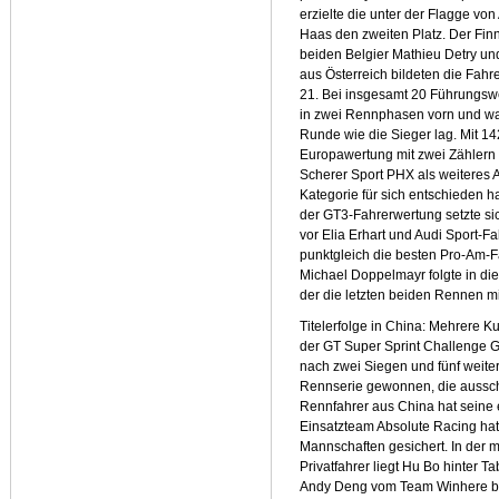
erzielte die unter der Flagge vo
Haas den zweiten Platz. Der Finn
beiden Belgier Mathieu Detry un
aus Österreich bildeten die Fa
21. Bei insgesamt 20 Führungsw
in zwei Rennphasen vorn und wa
Runde wie die Sieger lag. Mit 1
Europawertung mit zwei Zählern
Scherer Sport PHX als weiteres
Kategorie für sich entschieden ha
der GT3-Fahrerwertung setzte si
vor Elia Erhart und Audi Sport-Fah
punktgleich die besten Pro-Am-F
Michael Doppelmayr folgte in die
der die letzten beiden Rennen mit
Titelerfolge in China: Mehrere
der GT Super Sprint Challenge 
nach zwei Siegen und fünf weit
Rennserie gewonnen, die ausschl
Rennfahrer aus China hat seine e
Einsatzteam Absolute Racing hat
Mannschaften gesichert. In der m
Privatfahrer liegt Hu Bo hinter 
Andy Deng vom Team Winhere by