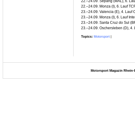
22.–24.09. Sepang (MAL), 6. Lau
22.–24.09. Monza (I), 6. Lauf T
23.–24.09. Valencia (E), 4. Lau
23.–24.09. Monza (I), 6. Lauf In
23.–24.09. Santa Cruz do Sul (B
23.–24.09. Oschersleben (D), 4
Topics:
Motorsport
|
Motorsport Magazin Rhein-