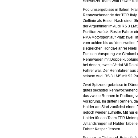
Schweizer Team Wolf-Power Raci
Podiumsergebisse in Italien: Fra
Rennwochenende der TCR Italy i
Ziellinie als Erster. Nach einer 
der Argentinier im Audi RS 3 LMS
Position zurück. Bester Fahrer e
PMA Motorsport auf Platz zwei. 
vom achten bis auf den zweiten P
siegreichen Honda-Fahrer Niels 
Punkten Vorsprung vor Girolami 
Rennwagen mit Doppelkupplungsg
bei denen jeweils Vedat Ali Dal
Fahrer war. Der Rennfahrer aus 
seinem Audi RS 3 LMS mit 92 Pu
Zwei Spitzenergebnisse in Dänem
gutes sechstes Rennwochenend
das zweite Rennen in Padborg vo
Vorsprung. Im dritten Rennen, da
Halder am Start zunächst einen 
jedoch wieder aufholte. Mit nur
Halder für das Team TPR Motorsp
Jyllandsringen ist Halder Tabel
Fahrer Kasper Jensen.
Podium im Clubsport: Beim fünft