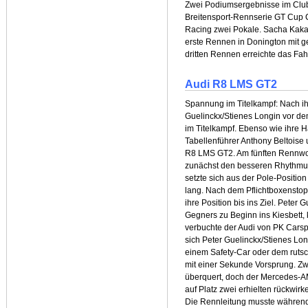
Zwei Podiumsergebnisse im Clubs
Breitensport-Rennserie GT Cup
Racing zwei Pokale. Sacha Kak
erste Rennen in Donington mit 
dritten Rennen erreichte das Fah
Audi R8 LMS GT2
Spannung im Titelkampf: Nach ih
Guelinckx/Stienes Longin vor de
im Titelkampf. Ebenso wie ihre 
Tabellenführer Anthony Beltoise 
R8 LMS GT2. Am fünften Rennwoc
zunächst den besseren Rhythmus
setzte sich aus der Pole-Positio
lang. Nach dem Pflichtboxenstop
ihre Position bis ins Ziel. Peter
Gegners zu Beginn ins Kiesbett, 
verbuchte der Audi von PK Carspo
sich Peter Guelinckx/Stienes Lo
einem Safety-Car oder dem rutsc
mit einer Sekunde Vorsprung. Zwar
überquert, doch der Mercedes-AM
auf Platz zwei erhielten rückwir
Die Rennleitung musste während