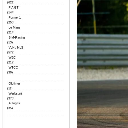
(621)
FIA GT
(144)
Formel 1
(255)
Le Mans
(214)
SIM-Racing
(13)
VLN / NLS
(572)
WEC
(217)
WTCC
(30)
Oldtimer
(11)
Werkstatt
(378)
Autogas
(35)