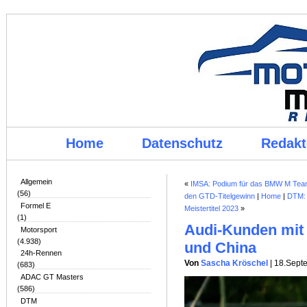
Home
Datenschutz
Redakt
Allgemein
«
IMSA: Podium für das BMW M Team R
(56)
den GTD-Titelgewinn
|
Home
|
DTM: 
Formel E
Meistertitel 2023
»
(1)
Audi-Kunden mit 
Motorsport
(4.938)
und China
24h-Rennen
Von
Sascha Kröschel
| 18.Sept
(683)
ADAC GT Masters
(586)
DTM