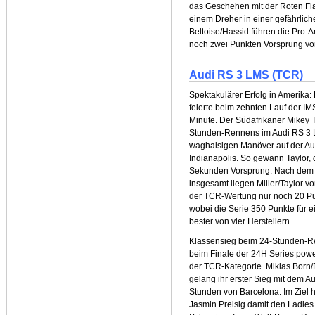
das Geschehen mit der Roten Fl
einem Dreher in einer gefährlic
Beltoise/Hassid führen die Pro-A
noch zwei Punkten Vorsprung vor
Audi RS 3 LMS (TCR)
Spektakulärer Erfolg in Amerika:
feierte beim zehnten Lauf der IMS
Minute. Der Südafrikaner Mikey T
Stunden-Rennens im Audi RS 3 
waghalsigen Manöver auf der Au
Indianapolis. So gewann Taylor, de
Sekunden Vorsprung. Nach dem z
insgesamt liegen Miller/Taylor v
der TCR-Wertung nur noch 20 Pun
wobei die Serie 350 Punkte für e
bester von vier Herstellern.
Klassensieg beim 24-Stunden-R
beim Finale der 24H Series pow
der TCR-Kategorie. Miklas Born/R
gelang ihr erster Sieg mit dem 
Stunden von Barcelona. Im Ziel 
Jasmin Preisig damit den Ladie