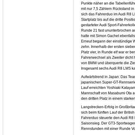
Punkte näher an die Tabellenfü
mit nur 7,5 Zählern Rückstand i
sich das Fahrerduo im Audi R8
Startplatz bis auf die dritte Posi
gestarteter Audi Sport-Fahrerko
Runde 21 fast ununterbrochen an
hatte mit Simon Gachet ebenfalls 
Erneut begann der einstündige We
zehn. Innerhalb der ersten siebe
Platz vier, in Runde elf war er be
Fahrerwechsel als Zweiter dicht
von BMW und überquerte die Ziel
Insgesamt sechs Audi R8 LMS kam
Aufwärtstrend in Japan: Das Tea
japanischen Super-GT-Rennserie
Lauf erreichten Yoshiaki Katay
Mannschaft von Masabumi Ota 
den dritten Platz in einem stark
Langstrecken-Erfolg in Großbrita
sich beim fünften Lauf der Briti
Fahrerduo steuerte den Audi R8 
Saisonsieg. Der GT3-Sportwage
Rennstunden mit einer Runde Vo