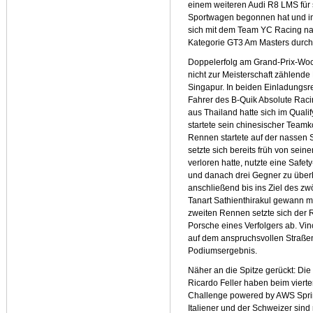
einem weiteren Audi R8 LMS für 
Sportwagen begonnen hat und in 
sich mit dem Team YC Racing nac
Kategorie GT3 Am Masters durch
Doppelerfolg am Grand-Prix-Woc
nicht zur Meisterschaft zählend
Singapur. In beiden Einladung
Fahrer des B-Quik Absolute Raci
aus Thailand hatte sich im Quali
startete sein chinesischer Teamk
Rennen startete auf der nassen S
setzte sich bereits früh von sein
verloren hatte, nutzte eine Safe
und danach drei Gegner zu über
anschließend bis ins Ziel des z
Tanart Sathienthirakul gewann m
zweiten Rennen setzte sich der
Porsche eines Verfolgers ab. V
auf dem anspruchsvollen Straßen
Podiumsergebnis.
Näher an die Spitze gerückt: Die
Ricardo Feller haben beim viert
Challenge powered by AWS Sprint
Italiener und der Schweizer sin