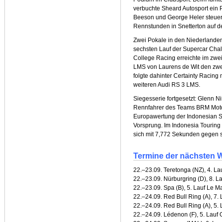
verbuchte Sheard Autosport ein 
Beeson und George Heler steuert
Rennstunden in Snetterton auf de
Zwei Pokale in den Niederlande
sechsten Lauf der Supercar Ch
College Racing erreichte im zwe
LMS von Laurens de Wit den zwei
folgte dahinter Certainty Racing
weiteren Audi RS 3 LMS.
Siegesserie fortgesetzt: Glenn Ni
Rennfahrer des Teams BRM Motor
Europawertung der Indonesian Se
Vorsprung. Im Indonesia Touring 
sich mit 7,772 Sekunden gegen s
Termine der nächsten W
22.–23.09. Teretonga (NZ), 4. 
22.–23.09. Nürburgring (D), 8. L
22.–23.09. Spa (B), 5. Lauf Le 
22.–24.09. Red Bull Ring (A), 7.
22.–24.09. Red Bull Ring (A), 5
22.–24.09. Lédenon (F), 5. Lauf