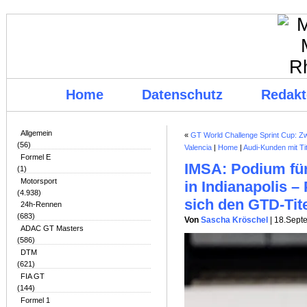
Home
Datenschutz
Redakt
Allgemein
«
GT World Challenge Sprint Cup: Zw
(56)
Valencia
|
Home
|
Audi-Kunden mit Ti
Formel E
IMSA: Podium f
(1)
Motorsport
in Indianapolis –
(4.938)
sich den GTD-Tit
24h-Rennen
(683)
Von
Sascha Kröschel
| 18.Sept
ADAC GT Masters
(586)
DTM
(621)
FIA GT
(144)
Formel 1