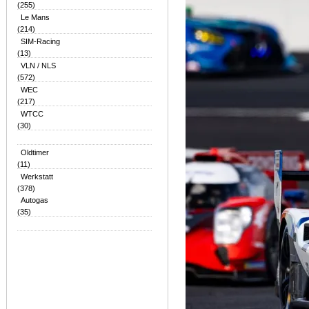
(255)
Le Mans
(214)
SIM-Racing
(13)
VLN / NLS
(572)
WEC
(217)
WTCC
(30)
Oldtimer
(11)
Werkstatt
(378)
Autogas
(35)