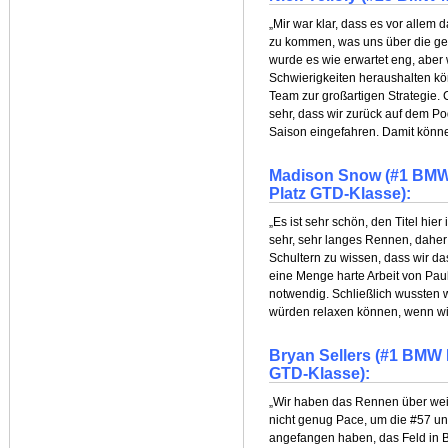
„Mir war klar, dass es vor alle
zu kommen, was uns über die ges
wurde es wie erwartet eng, aber
Schwierigkeiten heraushalten kö
Team zur großartigen Strategie. 
sehr, dass wir zurück auf dem Po
Saison eingefahren. Damit können
Madison Snow (#1 BMW M
Platz GTD-Klasse):
„Es ist sehr schön, den Titel hier
sehr, sehr langes Rennen, dahe
Schultern zu wissen, dass wir d
eine Menge harte Arbeit von Pa
notwendig. Schließlich wussten 
würden relaxen können, wenn wir 
Bryan Sellers (#1 BMW M
GTD-Klasse):
„Wir haben das Rennen über weit
nicht genug Pace, um die #57 und
angefangen haben, das Feld in B