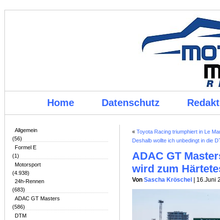
Home
Datenschutz
Redakt
Allgemein
«
Toyota Racing triumphiert in Le M
(56)
Deshalb wollte ich unbedingt in die 
Formel E
ADAC GT Masters
(1)
Motorsport
wird zum Härtete
(4.938)
Von
Sascha Kröschel
| 16.Juni
24h-Rennen
(683)
ADAC GT Masters
(586)
DTM