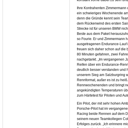
konstant vorne dabei zu sein und
Ihre Kontrahenten Zimmermann u
ein schwieriges Wochenende am L
denn die Gründe kennt sein Team
dem Rückenwind des ersten Saiso
Strecke ist für unseren BMW nich
Beste aus dem Paket herauszuho
so Fourie. Er und Zimmermann h
ausgetragenen Endurance-Lauf 
freuen sich daher schon auf di
80 Minuten gefahren, zwei Fahre
nachgetankt. „Im vergangenen Ja
Reifen über ein Endurance-Renn
deutlich besser verstanden und 
unserem Sieg am Salzburgring wi
Rennformat, außer es ist zu hei
Rennwochenenden und bringt neu
angekündigten Temperaturen üb
zum Härtetest für Piloten und Au
Ein Pilot, der mit sehr hohen Amb
Porsche-Pilot hat im vergangen
Racing beide Rennen auf dem De
seinem neuen Teamkollegen Coli
Erfolges zurück. „Ich erinnere m