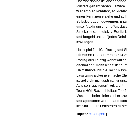
Das war das beste Wochenende,
Masters gehabt haben. Es wäre u
wiederholen könnten“, so Pichler
einen Rennsieg erzielte und auf R
Selbstvertrauen gewonnen. Entsp
unser Maximum und hoffen, dass 
Strecke ist sehr selektiv. Es gib
und hergeht und auf jedes Detai
loszulegen.“
Heimspiel für HGL Racing und 
Für Simon Connor Primm (21/Gr
Racing aus Leipzig wartet auf de
ehemaligen Mannschaft stand Pr
Heimstrecke, bis die Technik ih
Lausitzring ist keine einfache S
ist vielleicht nicht optimal für u
Auto sehr gut liegen“, erklärt Pr
Team HGL Racing bleiben Top-5
Masters – beim Heimspiel mit zus
und Sponsoren werden anreisen. E
live statt nur im Fernsehen zu se
Topics:
Motorsport
|