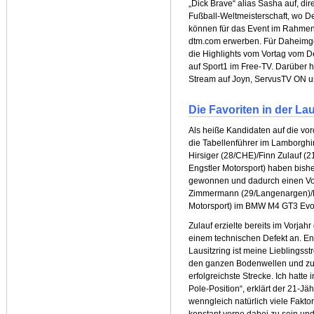
„Dick Brave“ alias Sasha auf, dir
Fußball-Weltmeisterschaft, wo Deu
können für das Event im Rahmen
dtm.com erwerben. Für Daheimg
die Highlights vom Vortag vom De
auf Sport1 im Free-TV. Darüber 
Stream auf Joyn, ServusTV ON 
Die Favoriten in der Lau
Als heiße Kandidaten auf die vo
die Tabellenführer im Lamborghi
Hirsiger (28/CHE)/Finn Zulauf (
Engstler Motorsport) haben bish
gewonnen und dadurch einen Vor
Zimmermann (29/Langenargen)/L
Motorsport) im BMW M4 GT3 Evo
Zulauf erzielte bereits im Vorjah
einem technischen Defekt an. Ent
Lausitzring ist meine Lieblingsst
den ganzen Bodenwellen und zum
erfolgreichste Strecke. Ich hatte i
Pole-Position“, erklärt der 21-Jä
wenngleich natürlich viele Faktor