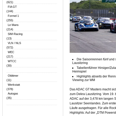
(621)
FIA GT
(144)
Formel 1
(255)
Le Mans
(214)
SIM-Racing
(13)
VLN / NLS
(572)
WEC
(217)
Die Saisonrennen fünf und
WTCC
Lausitzring
(30)
Tabellenführer Hirsiger/Zu
Heimspiel
Oldtimer
Highlights abseits der Renn
Viewing zur WM
(11)
Werkstatt
(378)
Das ADAC GT Masters macht sich 
Autogas
zum Dekra Lausitzring. Vom 19. 
(35)
ADAC auf der 3,478 km langen St
Lausitzer Seenlandes. Zum erst
Läufe ausgetragen. Für alle Rock
Highlights: Auf der „DTM Powerst