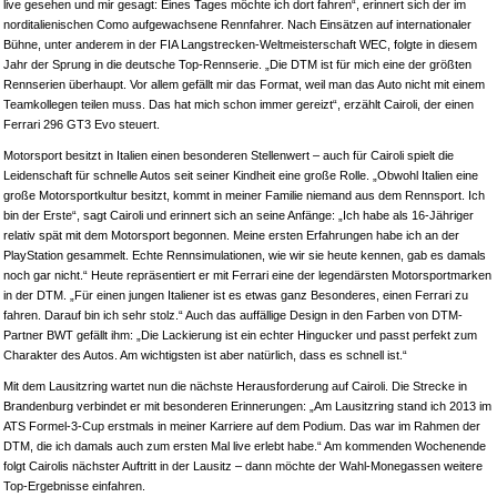
live gesehen und mir gesagt: Eines Tages möchte ich dort fahren“, erinnert sich der im
norditalienischen Como aufgewachsene Rennfahrer. Nach Einsätzen auf internationaler
Bühne, unter anderem in der FIA Langstrecken-Weltmeisterschaft WEC, folgte in diesem
Jahr der Sprung in die deutsche Top-Rennserie. „Die DTM ist für mich eine der größten
Rennserien überhaupt. Vor allem gefällt mir das Format, weil man das Auto nicht mit einem
Teamkollegen teilen muss. Das hat mich schon immer gereizt“, erzählt Cairoli, der einen
Ferrari 296 GT3 Evo steuert.
Motorsport besitzt in Italien einen besonderen Stellenwert – auch für Cairoli spielt die
Leidenschaft für schnelle Autos seit seiner Kindheit eine große Rolle. „Obwohl Italien eine
große Motorsportkultur besitzt, kommt in meiner Familie niemand aus dem Rennsport. Ich
bin der Erste“, sagt Cairoli und erinnert sich an seine Anfänge: „Ich habe als 16-Jähriger
relativ spät mit dem Motorsport begonnen. Meine ersten Erfahrungen habe ich an der
PlayStation gesammelt. Echte Rennsimulationen, wie wir sie heute kennen, gab es damals
noch gar nicht.“ Heute repräsentiert er mit Ferrari eine der legendärsten Motorsportmarken
in der DTM. „Für einen jungen Italiener ist es etwas ganz Besonderes, einen Ferrari zu
fahren. Darauf bin ich sehr stolz.“ Auch das auffällige Design in den Farben von DTM-
Partner BWT gefällt ihm: „Die Lackierung ist ein echter Hingucker und passt perfekt zum
Charakter des Autos. Am wichtigsten ist aber natürlich, dass es schnell ist.“
Mit dem Lausitzring wartet nun die nächste Herausforderung auf Cairoli. Die Strecke in
Brandenburg verbindet er mit besonderen Erinnerungen: „Am Lausitzring stand ich 2013 im
ATS Formel-3-Cup erstmals in meiner Karriere auf dem Podium. Das war im Rahmen der
DTM, die ich damals auch zum ersten Mal live erlebt habe.“ Am kommenden Wochenende
folgt Cairolis nächster Auftritt in der Lausitz – dann möchte der Wahl-Monegassen weitere
Top-Ergebnisse einfahren.