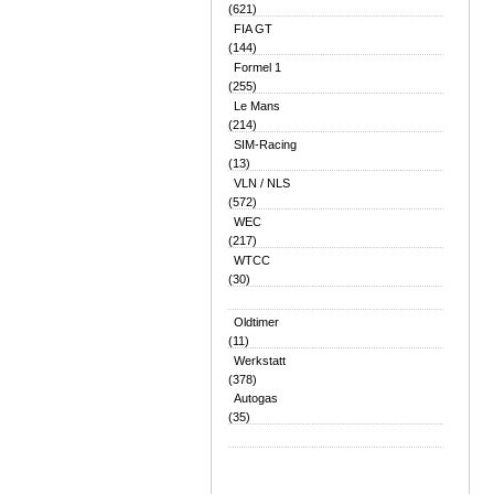
(621)
FIA GT
(144)
Formel 1
(255)
Le Mans
(214)
SIM-Racing
(13)
VLN / NLS
(572)
WEC
(217)
WTCC
(30)
Oldtimer
(11)
Werkstatt
(378)
Autogas
(35)