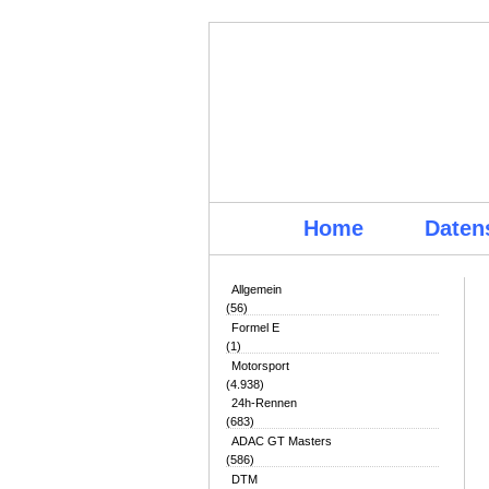
Home
Daten
Allgemein
(56)
Formel E
(1)
Motorsport
(4.938)
24h-Rennen
(683)
ADAC GT Masters
(586)
DTM