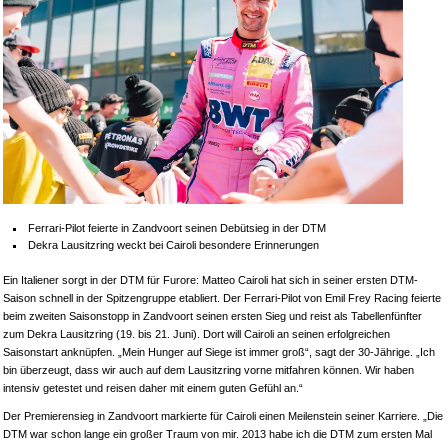
Ferrari-Pilot feierte in Zandvoort seinen Debütsieg in der DTM
Dekra Lausitzring weckt bei Cairoli besondere Erinnerungen
Ein Italiener sorgt in der DTM für Furore: Matteo Cairoli hat sich in seiner ersten DTM-
Saison schnell in der Spitzengruppe etabliert. Der Ferrari-Pilot von Emil Frey Racing feierte
beim zweiten Saisonstopp in Zandvoort seinen ersten Sieg und reist als Tabellenfünfter
zum Dekra Lausitzring (19. bis 21. Juni). Dort will Cairoli an seinen erfolgreichen
Saisonstart anknüpfen. „Mein Hunger auf Siege ist immer groß“, sagt der 30-Jährige. „Ich
bin überzeugt, dass wir auch auf dem Lausitzring vorne mitfahren können. Wir haben
intensiv getestet und reisen daher mit einem guten Gefühl an.“
Der Premierensieg in Zandvoort markierte für Cairoli einen Meilenstein seiner Karriere. „Die
DTM war schon lange ein großer Traum von mir. 2013 habe ich die DTM zum ersten Mal