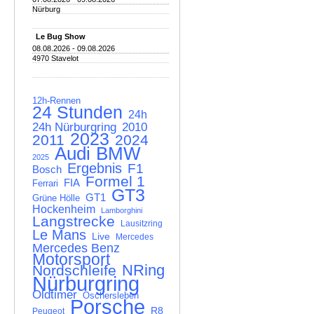
Nürburg
Le Bug Show
08.08.2026 - 09.08.2026
4970 Stavelot
12h-Rennen
24 Stunden
24h
24h Nürburgring
2010
2023
2011
2024
Audi
BMW
2025
Ergebnis
F1
Bosch
Formel 1
FIA
Ferrari
GT3
GT1
Grüne Hölle
Hockenheim
Lamborghini
Langstrecke
Lausitzring
Le Mans
Live
Mercedes
Mercedes Benz
Motorsport
NRing
Nordschleife
Nürburgring
Oldtimer
Oschersleben
Porsche
R8
Peugeot