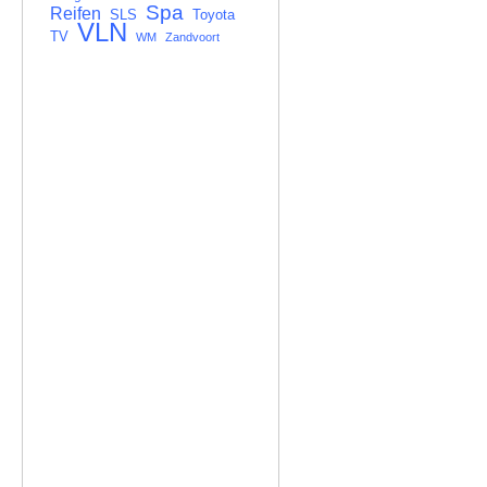
Spa
Reifen
SLS
Toyota
VLN
TV
WM
Zandvoort