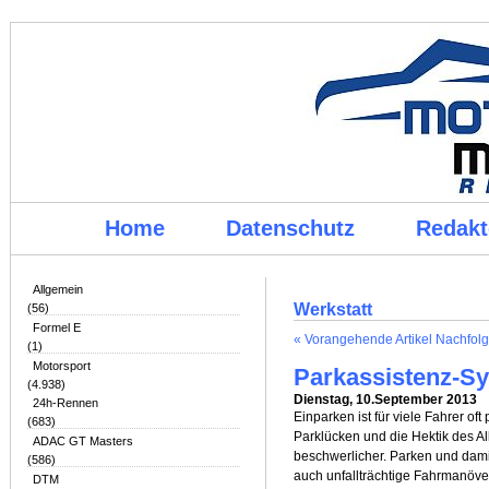
Home
Datenschutz
Redakt
Allgemein
Werkstatt
(56)
Formel E
« Vorangehende Artikel
Nachfolg
(1)
Motorsport
Parkassistenz-S
(4.938)
Dienstag, 10.September 2013
24h-Rennen
Einparken ist für viele Fahrer of
(683)
Parklücken und die Hektik des 
ADAC GT Masters
beschwerlicher. Parken und dam
(586)
auch unfallträchtige Fahrmanöve
DTM