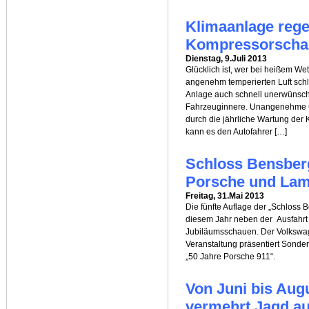
Klimaanlage rege
Kompressorscha
Dienstag, 9.Juli 2013
Glücklich ist, wer bei heißem We
angenehm temperierten Luft schl
Anlage auch schnell unerwünscht
Fahrzeuginnere. Unangenehme G
durch die jährliche Wartung der
kann es den Autofahrer […]
Schloss Bensberg
Porsche und Lam
Freitag, 31.Mai 2013
Die fünfte Auflage der „Schloss B
diesem Jahr neben der Ausfahrt 
Jubiläumsschauen. Der Volkswa
Veranstaltung präsentiert Sonde
„50 Jahre Porsche 911“.
Von Juni bis Au
vermehrt Jagd au