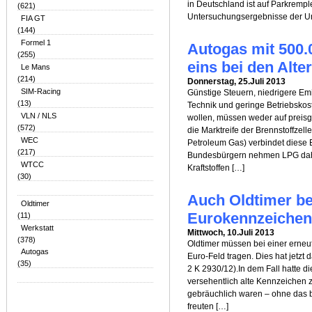
in Deutschland ist auf Parkremp
(621)
Untersuchungsergebnisse der Unf
FIA GT
(144)
Formel 1
Autogas mit 500
(255)
eins bei den Alte
Le Mans
(214)
Donnerstag, 25.Juli 2013
SIM-Racing
Günstige Steuern, niedrigere Emi
(13)
Technik und geringe Betriebskoste
VLN / NLS
wollen, müssen weder auf preisgü
(572)
die Marktreife der Brennstoffzel
WEC
Petroleum Gas) verbindet diese 
(217)
Bundesbürgern nehmen LPG daher
WTCC
Kraftstoffen […]
(30)
Auch Oldtimer b
Oldtimer
Eurokennzeichen
(11)
Werkstatt
Mittwoch, 10.Juli 2013
(378)
Oldtimer müssen bei einer erne
Autogas
Euro-Feld tragen. Dies hat jetzt 
(35)
2 K 2930/12).In dem Fall hatte d
versehentlich alte Kennzeichen z
gebräuchlich waren – ohne das b
freuten […]