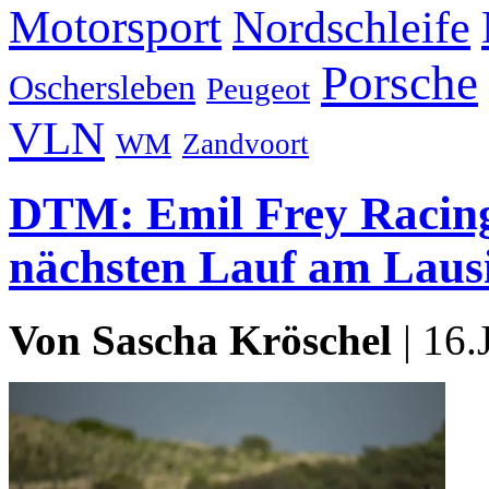
Motorsport
Nordschleife
Porsche
Oschersleben
Peugeot
VLN
WM
Zandvoort
DTM: Emil Frey Racing 
nächsten Lauf am Lausi
Von Sascha Kröschel
| 16.