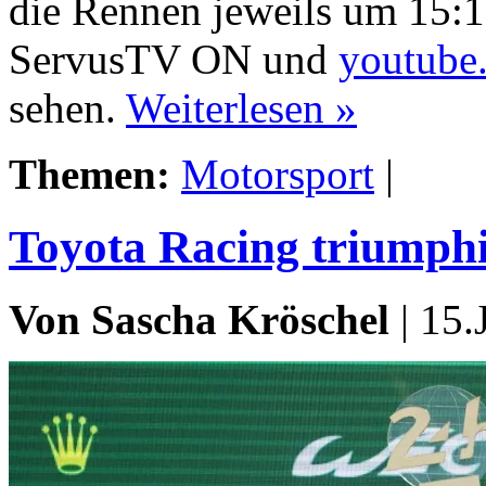
die Rennen jeweils um 15:1
ServusTV ON und
youtube
sehen.
Weiterlesen »
Themen:
Motorsport
|
Toyota Racing triumphi
Von Sascha Kröschel
| 15.