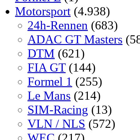
Motorsport
(4.938)
24h-Rennen
(683)
ADAC GT Masters
(5
DTM
(621)
FIA GT
(144)
Formel 1
(255)
Le Mans
(214)
SIM-Racing
(13)
VLN / NLS
(572)
WEC
(217)